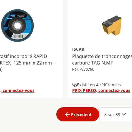
ISCAR
asif incorporé RAPID
Plaquette de tronconnage
TEX -125 mm x 22 mm -
carbure TAG N.MF
n)
Réf. P77076C
3
Existe en 4 références
, connectez-vous
PRIX PERSO, connectez-vous
age
3
Page
4
Page
5
Page
6
Page
7
Page
8
Page
9
Page
10
Page
11
Page
1
Précédent
8 sur 39