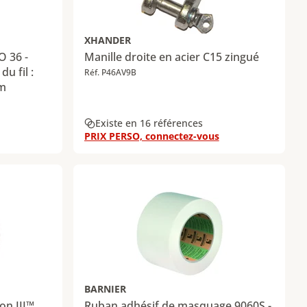
XHANDER
 36 -
Manille droite en acier C15 zingué
du fil :
Réf. P46AV9B
 m
Existe en 16 références
PRIX PERSO, connectez-vous
BARNIER
on III™
Ruban adhésif de masquage 9060S -