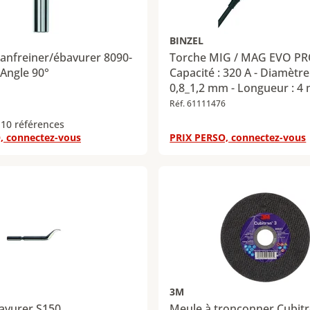
BINZEL
hanfreiner/ébavurer 8090-
Torche MIG / MAG EVO PRO
Angle 90°
Capacité : 320 A - Diamètre 
0,8_1,2 mm - Longueur : 4
Réf. 61111476
 10 références
, connectez-vous
PRIX PERSO, connectez-vous
3M
avurer S150
Meule à tronçonner Cubitr