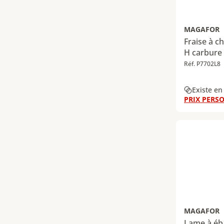
MAGAFOR
Fraise à c
H carbure 
Réf. P7702L8
Existe en
PRIX PERSO
MAGAFOR
Lame à éb