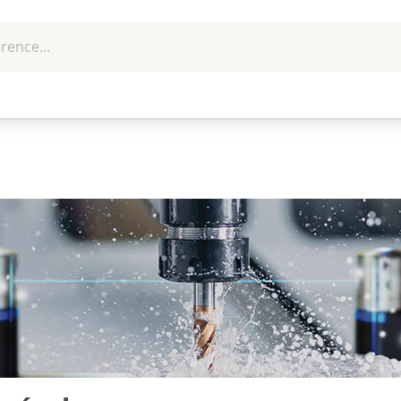
rence...
me et
EPI - Protection
Outillage
U
que
individuelle