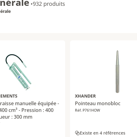
nérale
•
932 produits
érale
PEMENTS
XHANDER
raisse manuelle équipée -
Pointeau monobloc
 400 cm³ - Pression : 400
Réf. P761HOW
gueur : 300 mm
7
Existe en 4 références