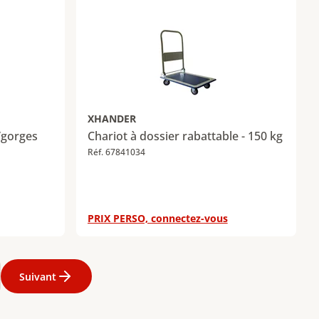
XHANDER
/gorges
Chariot à dossier rabattable - 150 kg
Réf. 67841034
PRIX PERSO, connectez-vous
2
Page
13
Page
14
Page
15
Page
16
Page
17
Page
18
Page
19
Page
20
Pa
Suivant