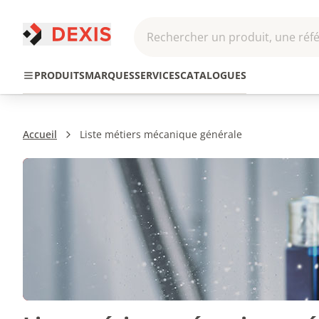
Rechercher un produit, une réfé
Pneumatique et
Automatis
Transmission
PRODUITS
MARQUES
SERVICES
CATALOGUES
Hydraulique
Roboti
Accueil
Liste métiers mécanique générale