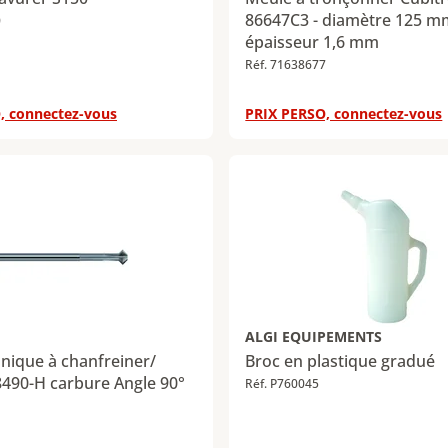
86647C3 - diamètre 125 m
0
épaisseur 1,6 mm
Réf. 71638677
, connectez-vous
PRIX PERSO, connectez-vous
ALGI EQUIPEMENTS
onique à chanfreiner/
Broc en plastique gradué
8490-H carbure Angle 90°
Réf. P760045