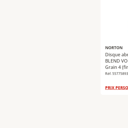
NORTON
Disque abr
BLEND VOR
Grain 4 (fi
Réf. 5577589
PRIX PERSO
Page
1
Page
2
P