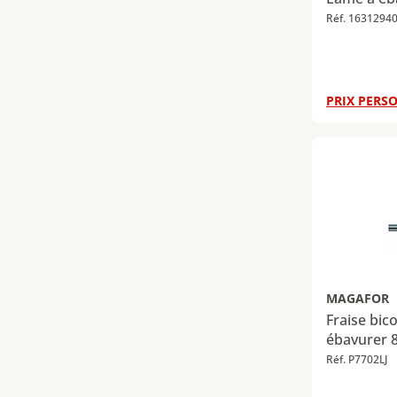
Réf. 1631294
PRIX PERSO
MAGAFOR
Fraise bic
ébavurer 
Réf. P7702LJ