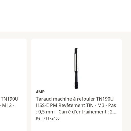
4MP
r TN190U
Taraud machine à refouler TN190U
- M12 -
HSS-E PM Revêtement TiN - M3 - Pas
: 0,5 mm - Carré d'entraînement : 2,7
mm
Réf. 71172465