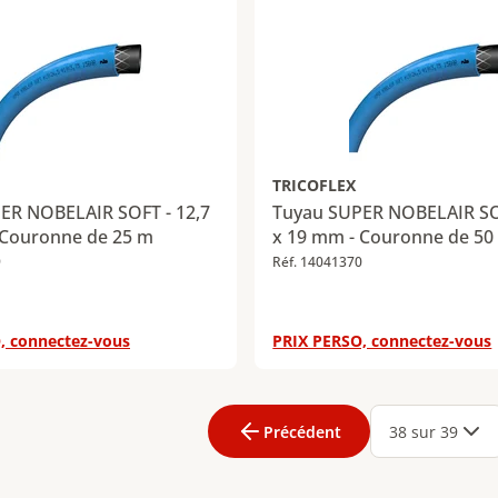
TRICOFLEX
ER NOBELAIR SOFT - 12,7
Tuyau SUPER NOBELAIR SOF
 Couronne de 25 m
x 19 mm - Couronne de 50
9
Réf. 14041370
, connectez-vous
PRIX PERSO, connectez-vous
age
3
Page
4
Page
5
Page
6
Page
7
Page
8
Page
9
Page
10
Page
11
Page
1
Précédent
38 sur 39