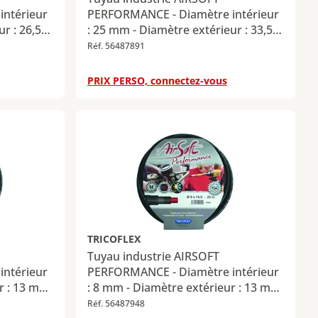
ntérieur
PERFORMANCE - Diamètre intérieur
r : 26,5
: 25 mm - Diamètre extérieur : 33,5
mm - Longueur : 50 m
Réf. 56487891
PRIX PERSO, connectez-vous
TRICOFLEX
Tuyau industrie AIRSOFT
ntérieur
PERFORMANCE - Diamètre intérieur
ur : 13 mm
: 8 mm - Diamètre extérieur : 13 mm
- Longueur : 50 m
Réf. 56487948