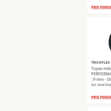
PRIX PERSO
TRICOFLEX
Tuyau ind
PERFORMAN
: 9 mm - D
mm - Long
Réf. 5648795
PRIX PERSO