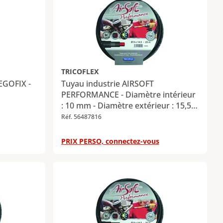
TRICOFLEX
EGOFIX -
Tuyau industrie AIRSOFT
PERFORMANCE - Diamètre intérieur
: 10 mm - Diamètre extérieur : 15,5
mm - Longueur : 50 m
Réf. 56487816
PRIX PERSO, connectez-vous