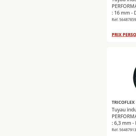
PERFORMAN
: 16 mm - 
mm - Long
Réf. 5648785
PRIX PERSO
TRICOFLEX
Tuyau ind
PERFORMAN
: 6,3 mm -
mm - Long
Réf. 5648791