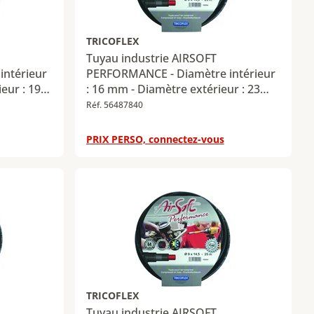
TRICOFLEX
Tuyau industrie AIRSOFT
ntérieur
PERFORMANCE - Diamètre intérieur
eur : 19
: 16 mm - Diamètre extérieur : 23
mm - Longueur : 25 m
Réf. 56487840
PRIX PERSO, connectez-vous
TRICOFLEX
Tuyau industrie AIRSOFT