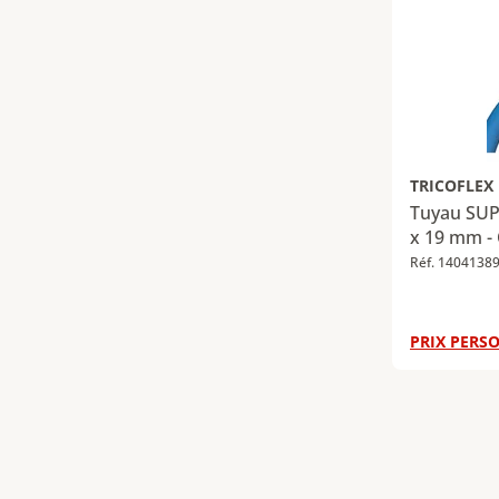
TRICOFLEX
Tuyau SUP
x 19 mm -
Réf. 1404138
PRIX PERSO
Page
1
Page
2
P