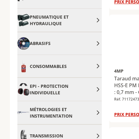
PRIX PERSO
PNEUMATIQUE ET
HYDRAULIQUE
ABRASIFS
CONSOMMABLES
4MP
Taraud ma
HSS-E PM 
EPI - PROTECTION
: 0,7 mm -
INDIVIDUELLE
mm
Réf. 7117247
MÉTROLOGIES ET
PRIX PERSO
INSTRUMENTATION
TRANSMISSION