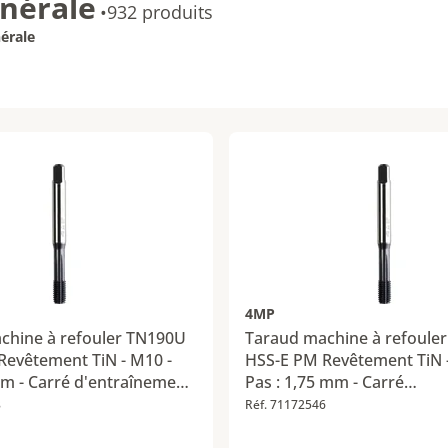
nérale
•
932 produits
érale
4MP
chine à refouler TN190U
Taraud machine à refoule
Revêtement TiN - M10 -
HSS-E PM Revêtement TiN 
mm - Carré d'entraînement
Pas : 1,75 mm - Carré
d'entraînement : 7 mm
8
Réf. 71172546