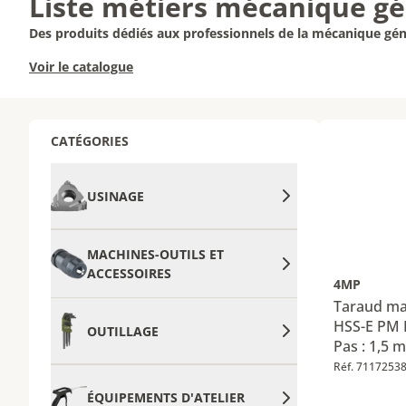
Liste métiers mécanique gé
Des produits dédiés aux professionnels de la mécanique gén
Voir le catalogue
CATÉGORIES
USINAGE
MACHINES-OUTILS ET
ACCESSOIRES
4MP
Taraud ma
HSS-E PM 
OUTILLAGE
Pas : 1,5 
: 8 mm
Réf. 7117253
ÉQUIPEMENTS D'ATELIER