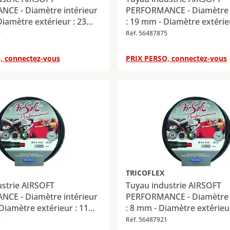
CE - Diamètre intérieur
PERFORMANCE - Diamètre i
Diamètre extérieur : 23
: 19 mm - Diamètre extérieu
ueur : 50 m
mm - Longueur : 50 m
9
Réf. 56487875
, connectez-vous
PRIX PERSO, connectez-vous
TRICOFLEX
ustrie AIRSOFT
Tuyau industrie AIRSOFT
CE - Diamètre intérieur
PERFORMANCE - Diamètre i
 Diamètre extérieur : 11
: 8 mm - Diamètre extérie
ueur : 50 m
- Longueur : 25 m
3
Réf. 56487921