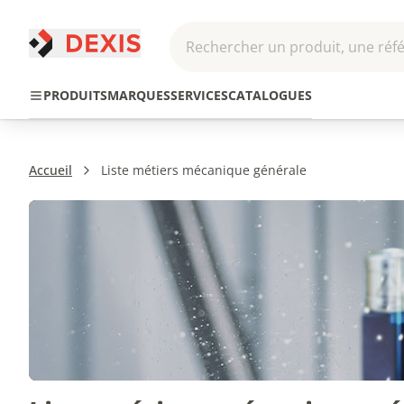
Rechercher un produit, une réfé
Pneumatique et
Automatis
Transmission
PRODUITS
MARQUES
SERVICES
CATALOGUES
Hydraulique
Roboti
Accueil
Liste métiers mécanique générale