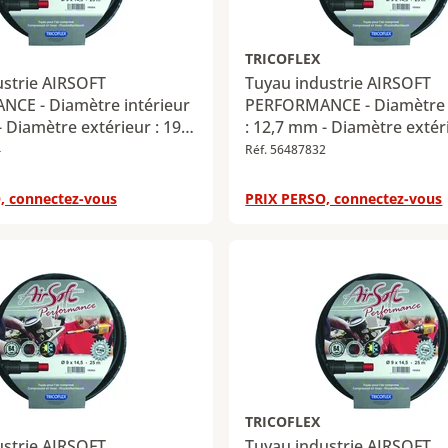
TRICOFLEX
ustrie AIRSOFT
Tuyau industrie AIRSOFT
CE - Diamètre intérieur
PERFORMANCE - Diamètre i
- Diamètre extérieur : 19
: 12,7 mm - Diamètre extéri
ueur : 25 m
mm - Longueur : 50 m
4
Réf. 56487832
, connectez-vous
PRIX PERSO, connectez-vous
TRICOFLEX
ustrie AIRSOFT
Tuyau industrie AIRSOFT