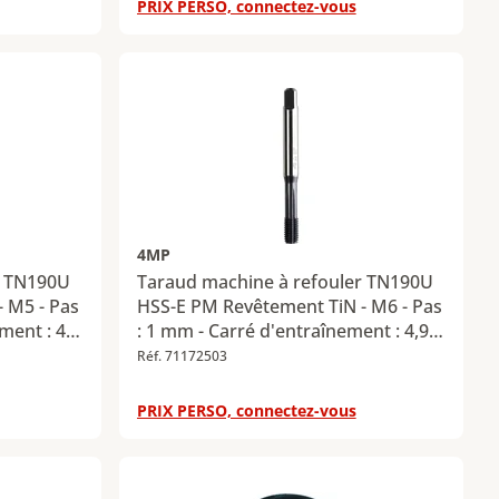
PRIX PERSO, connectez-vous
4MP
r TN190U
Taraud machine à refouler TN190U
 M5 - Pas
HSS-E PM Revêtement TiN - M6 - Pas
ment : 4,9
: 1 mm - Carré d'entraînement : 4,9
mm
Réf. 71172503
PRIX PERSO, connectez-vous