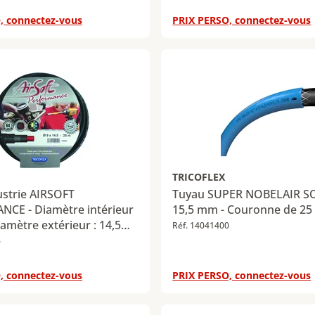
, connectez-vous
PRIX PERSO, connectez-vous
TRICOFLEX
ustrie AIRSOFT
Tuyau SUPER NOBELAIR SOF
CE - Diamètre intérieur
15,5 mm - Couronne de 25
iamètre extérieur : 14,5
Réf. 14041400
ueur : 25 m
6
, connectez-vous
PRIX PERSO, connectez-vous