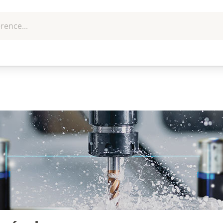
rence...
me et
EPI - Protection
Outillage
U
que
individuelle