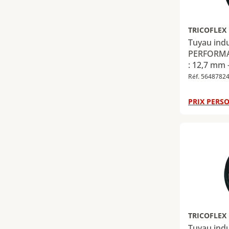
TRICOFLEX
Tuyau ind
PERFORMAN
: 12,7 mm 
mm - Long
Réf. 5648782
PRIX PERSO
TRICOFLEX
Tuyau ind