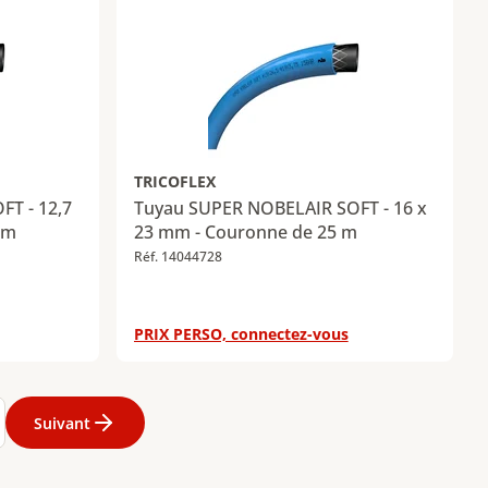
TRICOFLEX
T - 12,7
Tuyau SUPER NOBELAIR SOFT - 16 x
 m
23 mm - Couronne de 25 m
Réf. 14044728
PRIX PERSO, connectez-vous
2
Page
13
Page
14
Page
15
Page
16
Page
17
Page
18
Page
19
Page
20
Pa
Suivant