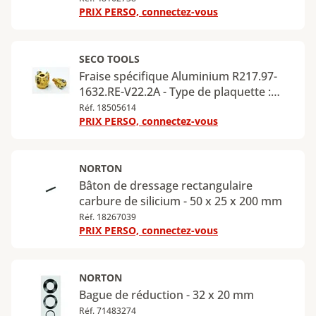
PRIX PERSO, connectez-vous
SECO TOOLS
Fraise spécifique Aluminium R217.97-
1632.RE-V22.2A - Type de plaquette :
VP22 - Diamètre : 32 mm - Profondeur
Réf. 18505614
PRIX PERSO, connectez-vous
de coupe maximale : 14 mm - 2 dents
NORTON
Bâton de dressage rectangulaire
carbure de silicium - 50 x 25 x 200 mm
Réf. 18267039
PRIX PERSO, connectez-vous
NORTON
Bague de réduction - 32 x 20 mm
Réf. 71483274