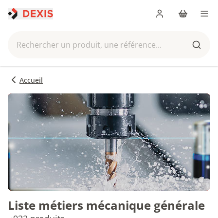
Me connecter
Panier
Men
Rechercher un produit, une référence...
Reche
Accueil
Liste métiers mécanique générale