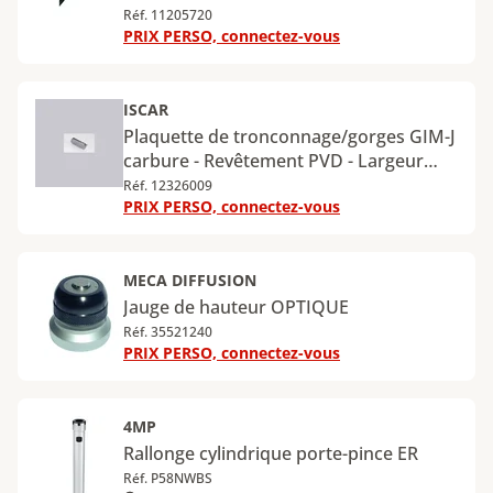
Réf. 11205720
PRIX PERSO, connectez-vous
ISCAR
Plaquette de tronconnage/gorges GIM-J
carbure - Revêtement PVD - Largeur
d'arête de coupe 2,2 mm - Rayon 0,17
Réf. 12326009
PRIX PERSO, connectez-vous
mm - IC908
MECA DIFFUSION
Jauge de hauteur OPTIQUE
Réf. 35521240
PRIX PERSO, connectez-vous
4MP
Rallonge cylindrique porte-pince ER
Réf. P58NWBS