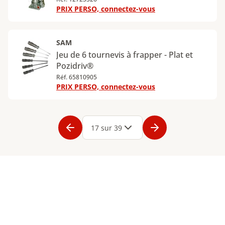
PRIX PERSO, connectez-vous
SAM
Jeu de 6 tournevis à frapper - Plat et
Pozidriv®
Réf. 65810905
PRIX PERSO, connectez-vous
Page
1
Page
2
Page
3
Page
4
Page
5
Page
6
Page
7
Page
8
Page
9
Page
17 sur 39