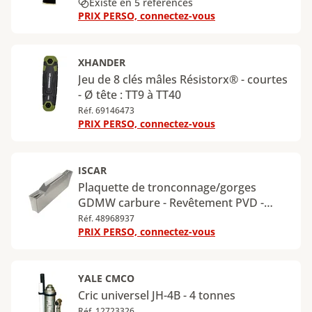
Existe en 5 références
PRIX PERSO, connectez-vous
XHANDER
Jeu de 8 clés mâles Résistorx® - courtes
- Ø tête : TT9 à TT40
Réf. 69146473
PRIX PERSO, connectez-vous
ISCAR
Plaquette de tronconnage/gorges
GDMW carbure - Revêtement PVD -
Largeur d'arête de coupe 2,4 mm -
Réf. 48968937
PRIX PERSO, connectez-vous
Rayon 0,18 mm - IC808
YALE CMCO
Cric universel JH-4B - 4 tonnes
Réf. 12723326