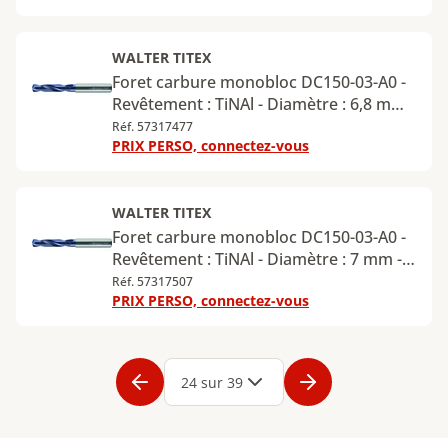
Diamètre de la queue : 6 mm
WALTER TITEX
Foret carbure monobloc DC150-03-A0 -
Revêtement : TiNAl - Diamètre : 6,8 mm -
Longueur utile : 24 mm - Longueur
Réf. 57317477
PRIX PERSO, connectez-vous
totale : 79 mm - Queue cylindrique -
Diamètre de la queue : 8 mm
WALTER TITEX
Foret carbure monobloc DC150-03-A0 -
Revêtement : TiNAl - Diamètre : 7 mm -
Longueur utile : 24 mm - Longueur
Réf. 57317507
PRIX PERSO, connectez-vous
totale : 79 mm - Queue cylindrique -
Diamètre de la queue : 8 mm
Page
1
Page
2
Page
3
Page
4
Page
5
Page
6
Page
7
Page
8
Page
9
Page
24 sur 39