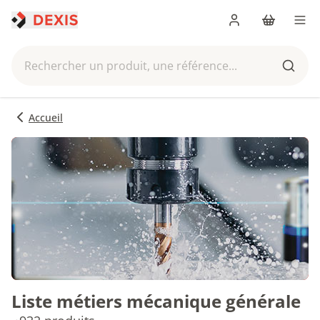
Me connecter
Panier
Men
Rechercher un produit, une référence...
Reche
Accueil
Liste métiers mécanique générale