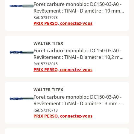
Foret carbure monobloc DC150-03-A0 -
Revêtement : TiNAl - Diamètre : 10 mm -
Longueur utile : 35 mm - Longueur
Réf. 57317973
PRIX PERSO, connectez-vous
totale : 89 mm - Queue cylindrique -
Diamètre de la queue : 10 mm
WALTER TITEX
Foret carbure monobloc DC150-03-A0 -
Revêtement : TiNAl - Diamètre : 10,2 mm
- Longueur utile : 40 mm - Longueur
Réf. 57318015
PRIX PERSO, connectez-vous
totale : 102 mm - Queue cylindrique -
Diamètre de la queue : 12 mm
WALTER TITEX
Foret carbure monobloc DC150-03-A0 -
Revêtement : TiNAl - Diamètre : 3 mm -
Longueur utile : 14 mm - Longueur
Réf. 57316713
PRIX PERSO, connectez-vous
totale : 62 mm - Queue cylindrique -
Diamètre de la queue : 6 mm