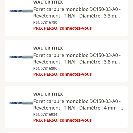
WALTER TITEX
Foret carbure monobloc DC150-03-A0 -
Revêtement : TiNAl - Diamètre : 3,3 mm -
Longueur utile : 14 mm - Longueur
Réf. 57316780
PRIX PERSO, connectez-vous
totale : 62 mm - Queue cylindrique -
Diamètre de la queue : 6 mm
WALTER TITEX
Foret carbure monobloc DC150-03-A0 -
Revêtement : TiNAl - Diamètre : 3,8 mm -
Longueur utile : 17 mm - Longueur
Réf. 57316896
PRIX PERSO, connectez-vous
totale : 66 mm - Queue cylindrique -
Diamètre de la queue : 6 mm
WALTER TITEX
Foret carbure monobloc DC150-03-A0 -
Revêtement : TiNAl - Diamètre : 4 mm -
Longueur utile : 17 mm - Longueur
Réf. 57316934
PRIX PERSO, connectez-vous
totale : 66 mm - Queue cylindrique -
Diamètre de la queue : 6 mm