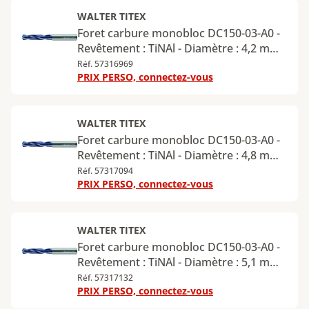
WALTER TITEX
Foret carbure monobloc DC150-03-A0 -
Revêtement : TiNAl - Diamètre : 4,2 mm -
Longueur utile : 17 mm - Longueur
Réf. 57316969
PRIX PERSO, connectez-vous
totale : 66 mm - Queue cylindrique -
Diamètre de la queue : 6 mm
WALTER TITEX
Foret carbure monobloc DC150-03-A0 -
Revêtement : TiNAl - Diamètre : 4,8 mm -
Longueur utile : 20 mm - Longueur
Réf. 57317094
PRIX PERSO, connectez-vous
totale : 66 mm - Queue cylindrique -
Diamètre de la queue : 6 mm
WALTER TITEX
Foret carbure monobloc DC150-03-A0 -
Revêtement : TiNAl - Diamètre : 5,1 mm -
Longueur utile : 20 mm - Longueur
Réf. 57317132
PRIX PERSO, connectez-vous
totale : 66 mm - Queue cylindrique -
Diamètre de la queue : 6 mm