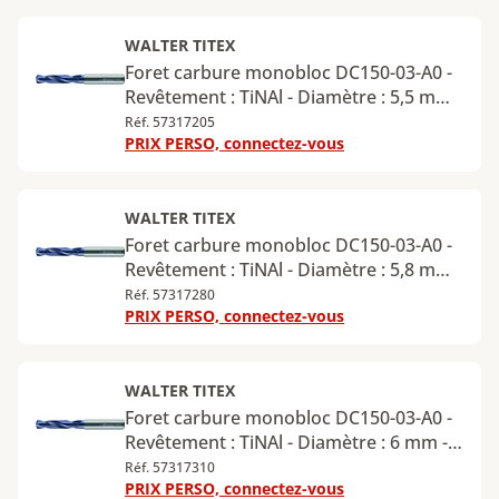
WALTER TITEX
Foret carbure monobloc DC150-03-A0 -
Revêtement : TiNAl - Diamètre : 5,5 mm -
Longueur utile : 20 mm - Longueur
Réf. 57317205
PRIX PERSO, connectez-vous
totale : 66 mm - Queue cylindrique -
Diamètre de la queue : 6 mm
WALTER TITEX
Foret carbure monobloc DC150-03-A0 -
Revêtement : TiNAl - Diamètre : 5,8 mm -
Longueur utile : 20 mm - Longueur
Réf. 57317280
PRIX PERSO, connectez-vous
totale : 66 mm - Queue cylindrique -
Diamètre de la queue : 6 mm
WALTER TITEX
Foret carbure monobloc DC150-03-A0 -
Revêtement : TiNAl - Diamètre : 6 mm -
Longueur utile : 20 mm - Longueur
Réf. 57317310
PRIX PERSO, connectez-vous
totale : 66 mm - Queue cylindrique -