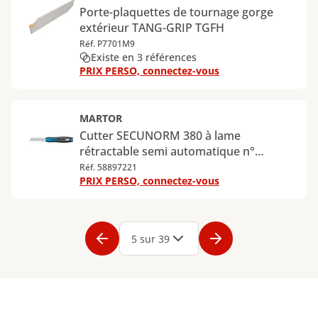
Porte-plaquettes de tournage gorge
extérieur TANG-GRIP TGFH
Réf. P7701M9
Existe en 3 références
PRIX PERSO, connectez-vous
MARTOR
Cutter SECUNORM 380 à lame
rétractable semi automatique n°
380001
Réf. 58897221
PRIX PERSO, connectez-vous
Page
1
Page
2
Page
3
Page
4
Page
5
Page
6
Page
7
Page
8
Page
9
Page
5 sur 39