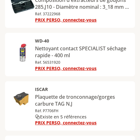
Composition d'extracteurs de goujons
285.J10 - Diamètre nominal : 3_18 mm -
Plage d'extraction : 3_18 mm
Réf. 37222968
PRIX PERSO, connectez-vous
WD-40
Nettoyant contact SPECIALIST séchage
rapide - 400 ml
Réf. 56531920
PRIX PERSO, connectez-vous
ISCAR
Plaquette de tronconnage/gorges
carbure TAG N.J
Réf. P7706FH
Existe en 5 références
PRIX PERSO, connectez-vous