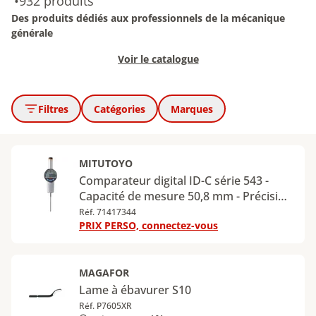
•
932 produits
Des produits dédiés aux professionnels de la mécanique
générale
Voir le catalogue
Filtres
Catégories
Marques
MITUTOYO
Comparateur digital ID-C série 543 -
Capacité de mesure 50,8 mm - Précision
: 0,005 mm - Résolution : 0.001 mm -
Réf. 71417344
PRIX PERSO, connectez-vous
Dos plat
MAGAFOR
Lame à ébavurer S10
Réf. P7605XR