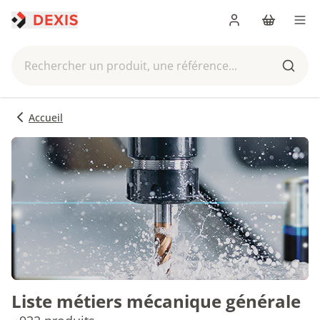
Me connecter
Panier
Men
Rechercher un produit, une référence...
Reche
Accueil
Liste métiers mécanique générale