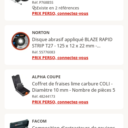
Réf. P768B5S
Existe en 2 références
PRIX PERSO, connectez-vous
NORTON
Disque abrasif appliqué BLAZE RAPID
STRIP T27 - 125 x 12 x 22 mm -
diamètre125 mm - Grain 1 (très gros)
Réf. 55776083
PRIX PERSO, connectez-vous
ALPHA COUPE
Coffret de fraises lime carbure COLI -
Diamètre 10 mm - Nombre de pièces 5
Réf. 48244173
PRIX PERSO, connectez-vous
FACOM