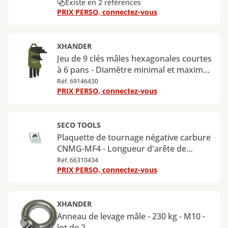
Existe en 2 références
PRIX PERSO, connectez-vous
XHANDER
Jeu de 9 clés mâles hexagonales courtes
à 6 pans - Diamètre minimal et maximal
de la tête : 1,5 à 10 mm
Réf. 69146430
PRIX PERSO, connectez-vous
SECO TOOLS
Plaquette de tournage négative carbure
CNMG-MF4 - Longueur d'arête de
coupe : 12 mm - Épaisseur : 4,76 - Rayon
Réf. 66310434
PRIX PERSO, connectez-vous
: 0,8 mm - Revêtement : CVD - TM2501
XHANDER
Anneau de levage mâle - 230 kg - M10 -
lot de 2