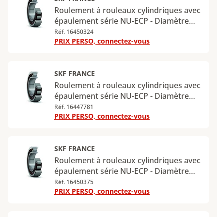
Roulement à rouleaux cylindriques avec
épaulement série NU-ECP - Diamètre
intérieur : 100 mm - Diamètre extérieur
Réf. 16450324
PRIX PERSO, connectez-vous
: 180 mm - Largeur : 46 mm - Charge
radiale dynamique maximale : 380 kN -
Charge radiale statique maximale : 450
kN
SKF FRANCE
Roulement à rouleaux cylindriques avec
épaulement série NU-ECP - Diamètre
intérieur : 100 mm - Diamètre extérieur
Réf. 16447781
PRIX PERSO, connectez-vous
: 215 mm - Largeur : 47 mm - Charge
radiale dynamique maximale : 450 kN -
Charge radiale statique maximale : 440
kN
SKF FRANCE
Roulement à rouleaux cylindriques avec
épaulement série NU-ECP - Diamètre
intérieur : 110 mm - Diamètre extérieur
Réf. 16450375
PRIX PERSO, connectez-vous
: 200 mm - Largeur : 38 mm - Charge
radiale dynamique maximale : 335 kN -
Charge radiale statique maximale : 365