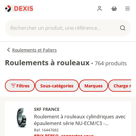
Me connecter
Panier
Men
Rechercher un produit, une référence...
Reche
Roulements et Paliers
Roulements à rouleaux
•
764 produits
Filtres
Sous-catégories
Marques
Charge ra
SKF FRANCE
Roulement à rouleaux cylindriques avec
épaulement série NU-ECM/C3 -
Diamètre intérieur : 110 mm - Diamètre
Réf. 16447692
PRIX PERSO, connectez-vous