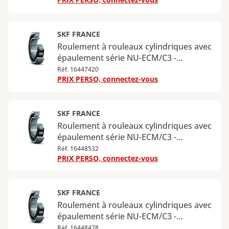
extérieur : 240 mm - Largeur : 50 mm -
Charge radiale dynamique maximale :
530 kN - Charge radiale statique
maximale : 540 kN
SKF FRANCE
Roulement à rouleaux cylindriques avec
épaulement série NU-ECM/C3 -
Diamètre intérieur : 140 mm - Diamètre
Réf. 16447420
PRIX PERSO, connectez-vous
extérieur : 300 mm - Largeur : 62 mm -
Charge radiale dynamique maximale :
780 kN - Charge radiale statique
maximale : 830 kN
SKF FRANCE
Roulement à rouleaux cylindriques avec
épaulement série NU-ECM/C3 -
Diamètre intérieur : 50 mm - Diamètre
Réf. 16448532
PRIX PERSO, connectez-vous
extérieur : 110 mm - Largeur : 27 mm -
Charge radiale dynamique maximale :
127 kN - Charge radiale statique
maximale : 112 kN
SKF FRANCE
Roulement à rouleaux cylindriques avec
épaulement série NU-ECM/C3 -
Diamètre intérieur : 55 mm - Diamètre
Réf. 16448478