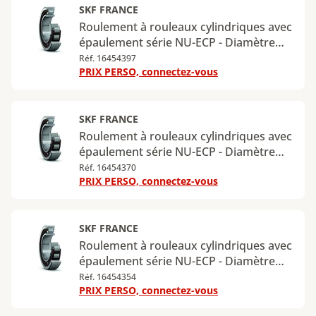
kN
SKF FRANCE
Roulement à rouleaux cylindriques avec
épaulement série NU-ECP - Diamètre
intérieur : 15 mm - Diamètre extérieur :
Réf. 16454397
PRIX PERSO, connectez-vous
35 mm - Largeur : 11 mm - Charge
radiale dynamique maximale : 12,5 kN -
Charge radiale statique maximale : 10,2
kN
SKF FRANCE
Roulement à rouleaux cylindriques avec
épaulement série NU-ECP - Diamètre
intérieur : 17 mm - Diamètre extérieur :
Réf. 16454370
PRIX PERSO, connectez-vous
40 mm - Largeur : 12 mm - Charge
radiale dynamique maximale : 20 kN -
Charge radiale statique maximale : 14,3
kN
SKF FRANCE
Roulement à rouleaux cylindriques avec
épaulement série NU-ECP - Diamètre
intérieur : 20 mm - Diamètre extérieur :
Réf. 16454354
PRIX PERSO, connectez-vous
47 mm - Largeur : 14 mm - Charge
radiale dynamique maximale : 28,5 kN -