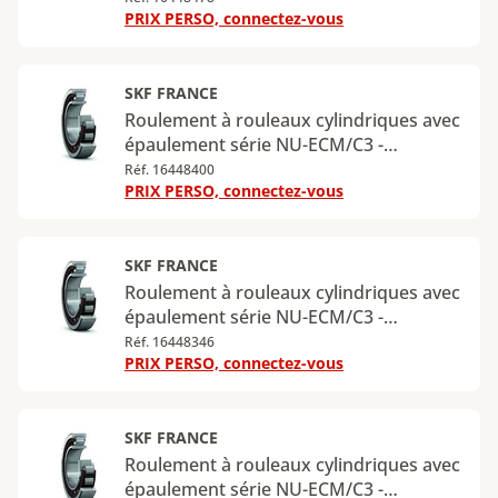
PRIX PERSO, connectez-vous
extérieur : 120 mm - Largeur : 29 mm -
Charge radiale dynamique maximale :
156 kN - Charge radiale statique
maximale : 143 kN
SKF FRANCE
Roulement à rouleaux cylindriques avec
épaulement série NU-ECM/C3 -
Diamètre intérieur : 60 mm - Diamètre
Réf. 16448400
PRIX PERSO, connectez-vous
extérieur : 130 mm - Largeur : 31 mm -
Charge radiale dynamique maximale :
173 kN - Charge radiale statique
maximale : 160 kN
SKF FRANCE
Roulement à rouleaux cylindriques avec
épaulement série NU-ECM/C3 -
Diamètre intérieur : 65 mm - Diamètre
Réf. 16448346
PRIX PERSO, connectez-vous
extérieur : 140 mm - Largeur : 33 mm -
Charge radiale dynamique maximale :
212 kN - Charge radiale statique
maximale : 196 kN
SKF FRANCE
Roulement à rouleaux cylindriques avec
épaulement série NU-ECM/C3 -