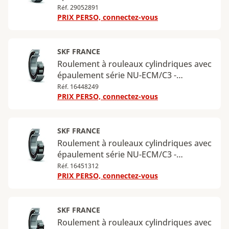
Diamètre intérieur : 70 mm - Diamètre
Réf. 29052891
PRIX PERSO, connectez-vous
extérieur : 125 mm - Largeur : 24 mm -
Charge radiale dynamique maximale :
137 kN - Charge radiale statique
maximale : 137 kN
SKF FRANCE
Roulement à rouleaux cylindriques avec
épaulement série NU-ECM/C3 -
Diamètre intérieur : 70 mm - Diamètre
Réf. 16448249
PRIX PERSO, connectez-vous
extérieur : 150 mm - Largeur : 35 mm -
Charge radiale dynamique maximale :
236 kN - Charge radiale statique
maximale : 228 kN
SKF FRANCE
Roulement à rouleaux cylindriques avec
épaulement série NU-ECM/C3 -
Diamètre intérieur : 75 mm - Diamètre
Réf. 16451312
PRIX PERSO, connectez-vous
extérieur : 130 mm - Largeur : 25 mm -
Charge radiale dynamique maximale :
150 kN - Charge radiale statique
maximale : 156 kN
SKF FRANCE
Roulement à rouleaux cylindriques avec