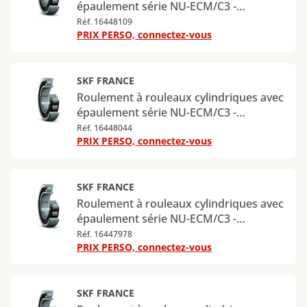
épaulement série NU-ECM/C3 -
Diamètre intérieur : 80 mm - Diamètre
Réf. 16448109
PRIX PERSO, connectez-vous
extérieur : 170 mm - Largeur : 39 mm -
Charge radiale dynamique maximale :
300 kN - Charge radiale statique
maximale : 290 kN
SKF FRANCE
Roulement à rouleaux cylindriques avec
épaulement série NU-ECM/C3 -
Diamètre intérieur : 85 mm - Diamètre
Réf. 16448044
PRIX PERSO, connectez-vous
extérieur : 180 mm - Largeur : 41 mm -
Charge radiale dynamique maximale :
340 kN - Charge radiale statique
maximale : 355 kN
SKF FRANCE
Roulement à rouleaux cylindriques avec
épaulement série NU-ECM/C3 -
Diamètre intérieur : 90 mm - Diamètre
Réf. 16447978
PRIX PERSO, connectez-vous
extérieur : 190 mm - Largeur : 43 mm -
Charge radiale dynamique maximale :
365 kN - Charge radiale statique
maximale : 360 kN
SKF FRANCE