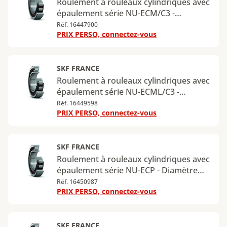
Roulement à rouleaux cylindriques avec
épaulement série NU-ECM/C3 -
Diamètre intérieur : 95 mm - Diamètre
Réf. 16447900
PRIX PERSO, connectez-vous
extérieur : 200 mm - Largeur : 45 mm -
Charge radiale dynamique maximale :
390 kN - Charge radiale statique
maximale : 390 kN
SKF FRANCE
Roulement à rouleaux cylindriques avec
épaulement série NU-ECML/C3 -
Diamètre intérieur : 55 mm - Diamètre
Réf. 16449598
PRIX PERSO, connectez-vous
extérieur : 120 mm - Largeur : 43 mm -
Charge radiale dynamique maximale :
232 kN - Charge radiale statique
maximale : 232 kN
SKF FRANCE
Roulement à rouleaux cylindriques avec
épaulement série NU-ECP - Diamètre
intérieur : 100 mm - Diamètre extérieur
Réf. 16450987
PRIX PERSO, connectez-vous
: 180 mm - Largeur : 34 mm - Charge
radiale dynamique maximale : 285 kN -
Charge radiale statique maximale : 305
kN
SKF FRANCE