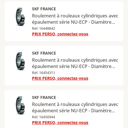
Charge radiale statique maximale : 22
kN
SKF FRANCE
Roulement à rouleaux cylindriques avec
épaulement série NU-ECP - Diamètre
intérieur : 20 mm - Diamètre extérieur :
Réf. 16448842
PRIX PERSO, connectez-vous
52 mm - Largeur : 15 mm - Charge
radiale dynamique maximale : 35,5 kN -
Charge radiale statique maximale : 26
kN
SKF FRANCE
Roulement à rouleaux cylindriques avec
épaulement série NU-ECP - Diamètre
intérieur : 25 mm - Diamètre extérieur :
Réf. 16454311
PRIX PERSO, connectez-vous
52 mm - Largeur : 15 mm - Charge
radiale dynamique maximale : 32,5 kN -
Charge radiale statique maximale : 27
kN
SKF FRANCE
Roulement à rouleaux cylindriques avec
épaulement série NU-ECP - Diamètre
intérieur : 25 mm - Diamètre extérieur :
Réf. 16450944
PRIX PERSO, connectez-vous
52 mm - Largeur : 18 mm - Charge