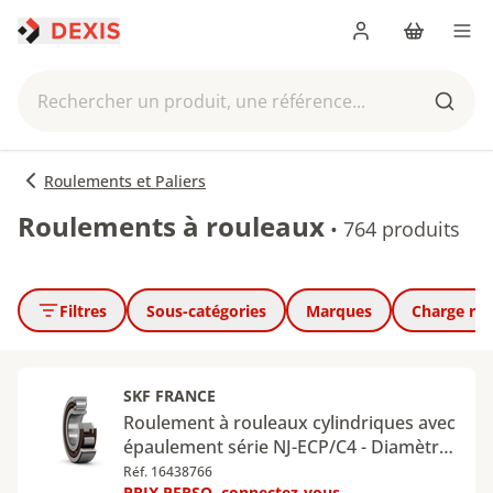
Me connecter
Panier
Men
Rechercher un produit, une référence...
Reche
Roulements et Paliers
Roulements à rouleaux
•
764 produits
Filtres
Sous-catégories
Marques
Charge ra
SKF FRANCE
Roulement à rouleaux cylindriques avec
épaulement série NJ-ECP/C4 - Diamètre
intérieur : 40 mm - Diamètre extérieur :
Réf. 16438766
PRIX PERSO, connectez-vous