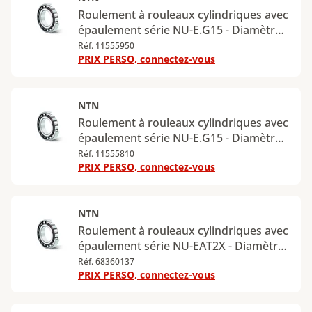
Roulement à rouleaux cylindriques avec
épaulement série NU-E.G15 - Diamètre
intérieur : 30 mm - Diamètre extérieur :
Réf. 11555950
PRIX PERSO, connectez-vous
72 mm - Largeur : 19 mm - Charge
radiale dynamique maximale : 54,7 kN -
Charge radiale statique maximale : 52,1
kN
NTN
Roulement à rouleaux cylindriques avec
épaulement série NU-E.G15 - Diamètre
intérieur : 35 mm - Diamètre extérieur :
Réf. 11555810
PRIX PERSO, connectez-vous
72 mm - Largeur : 23 mm - Charge
radiale dynamique maximale : 63,1 kN -
Charge radiale statique maximale : 67,3
kN
NTN
Roulement à rouleaux cylindriques avec
épaulement série NU-EAT2X - Diamètre
intérieur : 25 mm - Diamètre extérieur :
Réf. 68360137
PRIX PERSO, connectez-vous
62 mm - Largeur : 24 mm - Charge
radiale dynamique maximale : 67,5 kN -
Charge radiale statique maximale : 56