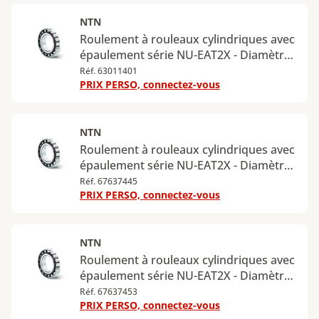
Charge radiale statique maximale : 66,5
kN
NTN
Roulement à rouleaux cylindriques avec
épaulement série NU-EAT2X - Diamètre
intérieur : 50 mm - Diamètre extérieur :
Réf. 63011401
PRIX PERSO, connectez-vous
90 mm - Largeur : 20 mm - Charge
radiale dynamique maximale : 81,5 kN -
Charge radiale statique maximale : 76,5
kN
NTN
Roulement à rouleaux cylindriques avec
épaulement série NU-EAT2X - Diamètre
intérieur : 55 mm - Diamètre extérieur :
Réf. 67637445
PRIX PERSO, connectez-vous
100 mm - Largeur : 21 mm - Charge
radiale dynamique maximale : 102 kN -
Charge radiale statique maximale : 98,5
kN
NTN
Roulement à rouleaux cylindriques avec
épaulement série NU-EAT2X - Diamètre
intérieur : 60 mm - Diamètre extérieur :
Réf. 67637453
PRIX PERSO, connectez-vous
110 mm - Largeur : 22 mm - Charge