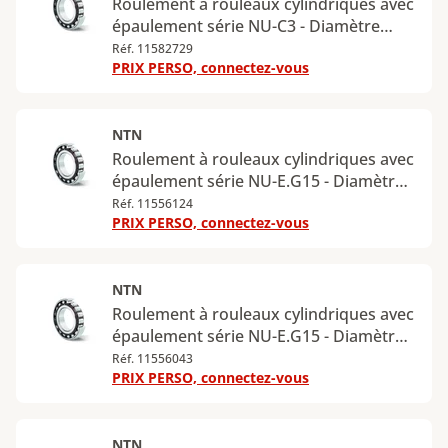
Roulement à rouleaux cylindriques avec
épaulement série NU-C3 - Diamètre
intérieur : 55 mm - Diamètre extérieur :
Réf. 11582729
PRIX PERSO, connectez-vous
120 mm - Largeur : 29 mm - Charge
radiale dynamique maximale : 123 kN -
Charge radiale statique maximale : 111
kN
NTN
Roulement à rouleaux cylindriques avec
épaulement série NU-E.G15 - Diamètre
intérieur : 20 mm - Diamètre extérieur :
Réf. 11556124
PRIX PERSO, connectez-vous
52 mm - Largeur : 15 mm - Charge
radiale dynamique maximale : 30,7 kN -
Charge radiale statique maximale : 26
kN
NTN
Roulement à rouleaux cylindriques avec
épaulement série NU-E.G15 - Diamètre
intérieur : 25 mm - Diamètre extérieur :
Réf. 11556043
PRIX PERSO, connectez-vous
62 mm - Largeur : 17 mm - Charge
radiale dynamique maximale : 40,6 kN -
Charge radiale statique maximale : 36,3
kN
NTN