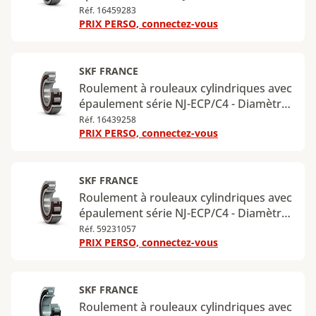
intérieur : 80 mm - Diamètre extérieur :
Réf. 16459283
PRIX PERSO, connectez-vous
170 mm - Largeur : 39 mm - Charge
radiale dynamique maximale : 300 kN -
Charge radiale statique maximale : 290
kN
SKF FRANCE
Roulement à rouleaux cylindriques avec
épaulement série NJ-ECP/C4 - Diamètre
intérieur : 80 mm - Diamètre extérieur :
Réf. 16439258
PRIX PERSO, connectez-vous
170 mm - Largeur : 58 mm - Charge
radiale dynamique maximale : 415 kN -
Charge radiale statique maximale : 440
kN
SKF FRANCE
Roulement à rouleaux cylindriques avec
épaulement série NJ-ECP/C4 - Diamètre
intérieur : 85 mm - Diamètre extérieur :
Réf. 59231057
PRIX PERSO, connectez-vous
180 mm - Largeur : 60 mm - Charge
radiale dynamique maximale : 455 kN -
Charge radiale statique maximale : 490
kN
SKF FRANCE
Roulement à rouleaux cylindriques avec