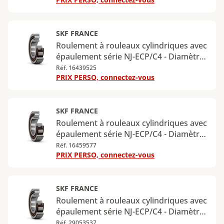
90 mm - Largeur : 23 mm - Charge
radiale dynamique maximale : 93 kN -
Charge radiale statique maximale : 78
kN
SKF FRANCE
Roulement à rouleaux cylindriques avec
épaulement série NJ-ECP/C4 - Diamètre
intérieur : 45 mm - Diamètre extérieur :
Réf. 16439525
PRIX PERSO, connectez-vous
100 mm - Largeur : 36 mm - Charge
radiale dynamique maximale : 160 kN -
Charge radiale statique maximale : 153
kN
SKF FRANCE
Roulement à rouleaux cylindriques avec
épaulement série NJ-ECP/C4 - Diamètre
intérieur : 55 mm - Diamètre extérieur :
Réf. 16459577
PRIX PERSO, connectez-vous
120 mm - Largeur : 29 mm - Charge
radiale dynamique maximale : 156 kN -
Charge radiale statique maximale : 143
kN
SKF FRANCE
Roulement à rouleaux cylindriques avec
épaulement série NJ-ECP/C4 - Diamètre
intérieur : 55 mm - Diamètre extérieur :
Réf. 29053537