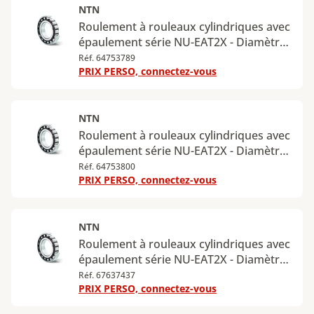
kN
NTN
Roulement à rouleaux cylindriques avec
épaulement série NU-EAT2X - Diamètre
intérieur : 30 mm - Diamètre extérieur :
Réf. 64753789
PRIX PERSO, connectez-vous
62 mm - Largeur : 16 mm - Charge
radiale dynamique maximale : 46 kN -
Charge radiale statique maximale : 37,5
kN
NTN
Roulement à rouleaux cylindriques avec
épaulement série NU-EAT2X - Diamètre
intérieur : 35 mm - Diamètre extérieur :
Réf. 64753800
PRIX PERSO, connectez-vous
72 mm - Largeur : 17 mm - Charge
radiale dynamique maximale : 59,5 kN -
Charge radiale statique maximale : 50
kN
NTN
Roulement à rouleaux cylindriques avec
épaulement série NU-EAT2X - Diamètre
intérieur : 45 mm - Diamètre extérieur :
Réf. 67637437
PRIX PERSO, connectez-vous
85 mm - Largeur : 19 mm - Charge
radiale dynamique maximale : 74,5 kN -