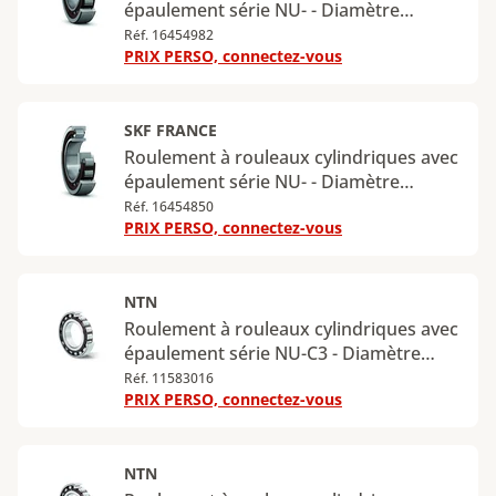
épaulement série NU- - Diamètre
intérieur : 30 mm - Diamètre extérieur :
Réf. 16454982
PRIX PERSO, connectez-vous
55 mm - Largeur : 13 mm - Charge
radiale dynamique maximale : 17,9 kN -
Charge radiale statique maximale : 17,3
kN
SKF FRANCE
Roulement à rouleaux cylindriques avec
épaulement série NU- - Diamètre
intérieur : 80 mm - Diamètre extérieur :
Réf. 16454850
PRIX PERSO, connectez-vous
125 mm - Largeur : 22 mm - Charge
radiale dynamique maximale : 73,5 kN -
Charge radiale statique maximale : 78
kN
NTN
Roulement à rouleaux cylindriques avec
épaulement série NU-C3 - Diamètre
intérieur : 45 mm - Diamètre extérieur :
Réf. 11583016
PRIX PERSO, connectez-vous
100 mm - Largeur : 25 mm - Charge
radiale dynamique maximale : 82 kN -
Charge radiale statique maximale : 71
kN
NTN