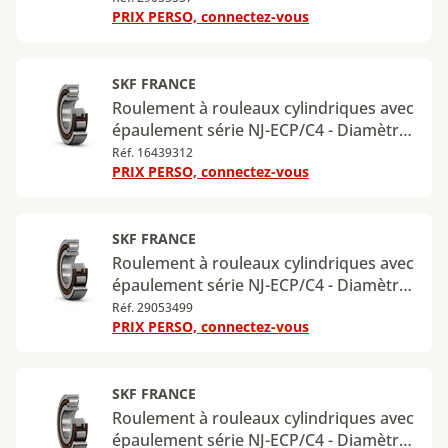
PRIX PERSO, connectez-vous
120 mm - Largeur : 43 mm - Charge
radiale dynamique maximale : 232 kN -
Charge radiale statique maximale : 232
kN
SKF FRANCE
Roulement à rouleaux cylindriques avec
épaulement série NJ-ECP/C4 - Diamètre
intérieur : 70 mm - Diamètre extérieur :
Réf. 16439312
PRIX PERSO, connectez-vous
150 mm - Largeur : 51 mm - Charge
radiale dynamique maximale : 315 kN -
Charge radiale statique maximale : 325
kN
SKF FRANCE
Roulement à rouleaux cylindriques avec
épaulement série NJ-ECP/C4 - Diamètre
intérieur : 75 mm - Diamètre extérieur :
Réf. 29053499
PRIX PERSO, connectez-vous
160 mm - Largeur : 55 mm - Charge
radiale dynamique maximale : 380 kN -
Charge radiale statique maximale : 400
kN
SKF FRANCE
Roulement à rouleaux cylindriques avec
épaulement série NJ-ECP/C4 - Diamètre