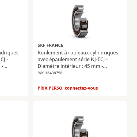
SKF FRANCE
ndriques
Roulement à rouleaux cylindriques
CJ -
avec épaulement série NJ-ECJ -
 -
Diamètre intérieur : 45 mm -
 -
Diamètre extérieur : 100 mm -
Réf. 16438758
adiale
Largeur : 25 mm - Charge radiale
 kN -
dynamique maximale : 112 kN -
PRIX PERSO, connectez-vous
ximale :
Charge radiale statique maximale :
100 kN