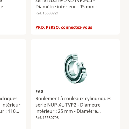
e
série NU319-E-XL-TVP2-C3 -
re
Diamètre intérieur : 95 mm -
r : 23 mm
Diamètre extérieur : 200 mm -
Réf. 15588721
e
Largeur : 45 mm - Charge radiale
e radiale
dynamique maximale : 390 kN -
PRIX PERSO, connectez-vous
N
Charge radiale statique maximale :
380 kN
FAG
ndriques
Roulement à rouleaux cylindriques
 intérieur
série NUP-XL-TVP2 - Diamètre
ur : 110
intérieur : 25 mm - Diamètre
arge
extérieur : 52 mm - Largeur : 15 mm
Réf. 15580798
e : 85 kN
- Charge radiale dynamique