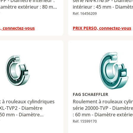
-PP - Diamètre intérieur :
série NN-KTN/SP - Diamètr
iamètre extérieur : 80 mm
intérieur : 45 mm - Diamèt
: 40 mm - Charge radiale
extérieur : 75 mm - Largeu
7
Réf. 16456209
 maximale : 102 kN -
- Charge radiale dynamiqu
iale statique maximale :
maximale : 50,1 kN - Charg
, connectez-vous
PRIX PERSO, connectez-vous
statique maximale : 65,5 k
FAG SCHAEFFLER
à rouleaux cylindriques
Roulement à rouleaux cyli
-XL-TVP2 - Diamètre
série 20000-TVP - Diamètre
: 50 mm - Diamètre
: 60 mm - Diamètre extérie
: 90 mm - Largeur : 20 mm
mm - Largeur : 22 mm - Ch
7
Réf. 15599170
adiale dynamique
radiale dynamique maximal