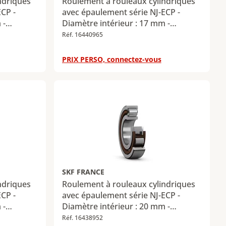
ndriques
Roulement à rouleaux cylindriques
ECP -
avec épaulement série NJ-ECP -
 -
Diamètre intérieur : 17 mm -
 -
Diamètre extérieur : 40 mm -
Réf. 16440965
adiale
Largeur : 12 mm - Charge radiale
 kN -
dynamique maximale : 20 kN -
PRIX PERSO, connectez-vous
ximale :
Charge radiale statique maximale :
14,3 kN
SKF FRANCE
ndriques
Roulement à rouleaux cylindriques
ECP -
avec épaulement série NJ-ECP -
 -
Diamètre intérieur : 20 mm -
 -
Diamètre extérieur : 52 mm -
Réf. 16438952