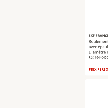
SKF FRANC
Roulement 
avec épaul
Diamètre i
Diamètre e
Réf. 1644045
Largeur : 
dynamique
PRIX PERSO
Charge rad
305 kN