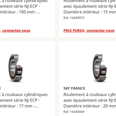
à rouleaux cylindriques
Roulement à rouleaux cyli
ement série NJ-ECP -
avec épaulement série NJ-
ntérieur : 100 mm -
Diamètre intérieur : 15 mm
xtérieur : 180 mm -
Diamètre extérieur : 35 mm
4
Réf. 16440973
34 mm - Charge radiale
Largeur : 11 mm - Charge r
 maximale : 265 kN -
dynamique maximale : 12,5
, connectez-vous
PRIX PERSO, connectez-vous
iale statique maximale :
Charge radiale statique ma
10,2 kN
E
SKF FRANCE
à rouleaux cylindriques
Roulement à rouleaux cyli
ement série NJ-ECP -
avec épaulement série NJ-
ntérieur : 17 mm -
Diamètre intérieur : 20 mm
xtérieur : 47 mm -
Diamètre extérieur : 47 mm
0
Réf. 16440949