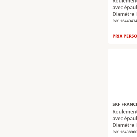
Roulement 
avec épaul
Diamètre i
Diamètre e
Réf. 1644043
Largeur : 
dynamique
PRIX PERSO
Charge rad
305 kN
SKF FRANC
Roulement 
avec épaul
Diamètre i
Diamètre e
Réf. 1643896