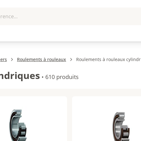
rence...
me et
EPI - Protection
Outillage
U
que
individuelle
iers
Roulements à rouleaux
Roulements à rouleaux cylind
ndriques
•
610 produits