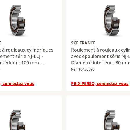
E
SKF FRANCE
à rouleaux cylindriques
Roulement à rouleaux cyli
ement série NJ-ECJ -
avec épaulement série NJ-E
ntérieur : 100 mm -
Diamètre intérieur : 30 mm
xtérieur : 180 mm -
Diamètre extérieur : 72 mm
0
Réf. 16438898
34 mm - Charge radiale
Largeur : 19 mm - Charge r
 maximale : 265 kN -
dynamique maximale : 58,5
, connectez-vous
PRIX PERSO, connectez-vous
iale statique maximale :
Charge radiale statique ma
48 kN