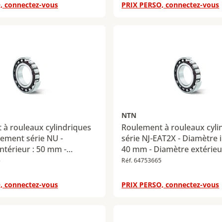
 75 kN - Charge radiale
- Charge radiale statique 
, connectez-vous
PRIX PERSO, connectez-vous
aximale : 69 kN
100 kN
NTN
à rouleaux cylindriques
Roulement à rouleaux cyli
ement série NU -
série NJ-EAT2X - Diamètre i
ntérieur : 50 mm -
40 mm - Diamètre extérieu
xtérieur : 110 mm -
- Largeur : 18 mm - Charge
5
Réf. 64753665
27 mm - Charge radiale
dynamique maximale : 66 
maximale : 96,5 kN -
Charge radiale statique ma
, connectez-vous
PRIX PERSO, connectez-vous
iale statique maximale :
55,5 kN