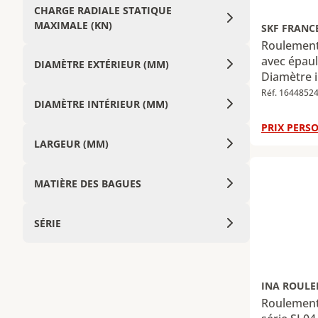
CHARGE RADIALE STATIQUE
MAXIMALE (KN)
SKF FRANC
Roulement 
avec épau
DIAMÈTRE EXTÉRIEUR (MM)
Diamètre i
Diamètre e
Réf. 1644852
DIAMÈTRE INTÉRIEUR (MM)
Largeur : 
dynamique
PRIX PERSO
Charge rad
LARGEUR (MM)
112 kN
MATIÈRE DES BAGUES
SÉRIE
INA ROUL
Roulement 