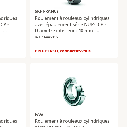
SKF FRANCE
ndriques
Roulement à rouleaux cylindriques
ECP -
avec épaulement série NUP-ECP -
 -
Diamètre intérieur : 40 mm -
 -
Diamètre extérieur : 80 mm -
Réf. 16446815
adiale
Largeur : 18 mm - Charge radiale
 kN -
dynamique maximale : 62 kN -
PRIX PERSO, connectez-vous
ximale :
Charge radiale statique maximale :
53 kN
FAG
ndriques
Roulement à rouleaux cylindriques