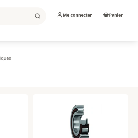
Me connecter
Panier
Rechercher
sinage
Abrasifs
Consommables
riques