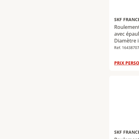
SKF FRANC
Roulement 
avec épaul
Diamètre i
Diamètre e
Réf. 1643870
Largeur : 
dynamique
PRIX PERSO
Charge rad
112 kN
SKF FRANC