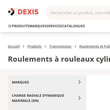
Rechercher un produit, une réfé
Pneumatique et
Automatis
Transmission
PRODUITS
MARQUES
SERVICES
CATALOGUES
Hydraulique
Roboti
Accueil
Produits
Transmission
Roulements et Pal
Roulements à rouleaux cyli
MARQUES
CHARGE RADIALE DYNAMIQUE
MAXIMALE (KN)