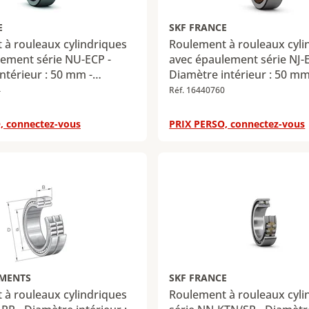
E
SKF FRANCE
à rouleaux cylindriques
Roulement à rouleaux cyli
lement série NU-ECP -
avec épaulement série NJ-
ntérieur : 50 mm -
Diamètre intérieur : 50 mm
xtérieur : 110 mm -
Diamètre extérieur : 90 mm
4
Réf. 16440760
27 mm - Charge radiale
Largeur : 20 mm - Charge r
 maximale : 127 kN -
dynamique maximale : 73,5
, connectez-vous
PRIX PERSO, connectez-vous
iale statique maximale :
Charge radiale statique ma
69,5 kN
EMENTS
SKF FRANCE
à rouleaux cylindriques
Roulement à rouleaux cyli