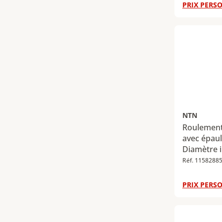
maximale :
PRIX PERSO
statique m
NTN
Roulement 
avec épaul
Diamètre i
Diamètre e
Réf. 1158288
Largeur : 
dynamique 
PRIX PERSO
Charge rad
86 kN