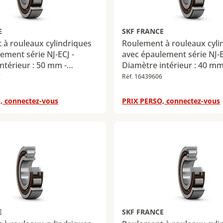
E
SKF FRANCE
à rouleaux cylindriques
Roulement à rouleaux cyli
ement série NJ-ECJ -
avec épaulement série NJ-
ntérieur : 50 mm -
Diamètre intérieur : 40 mm
xtérieur : 110 mm -
Diamètre extérieur : 90 mm
7
Réf. 16439606
27 mm - Charge radiale
Largeur : 33 mm - Charge r
 maximale : 127 kN -
dynamique maximale : 129
, connectez-vous
PRIX PERSO, connectez-vous
iale statique maximale :
Charge radiale statique ma
120 kN
E
SKF FRANCE