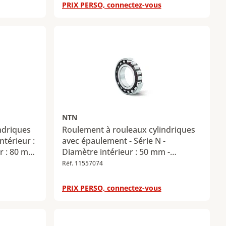
maximale :
maximale : 34,5 kN - Charge radiale
PRIX PERSO, connectez-vous
statique maximale : 27,5 kN
NTN
ndriques
Roulement à rouleaux cylindriques
ntérieur :
avec épaulement - Série N -
r : 80 mm
Diamètre intérieur : 50 mm -
 radiale
Diamètre extérieur : 110 mm -
Réf. 11557074
kN -
Largeur : 27 mm
ximale :
PRIX PERSO, connectez-vous