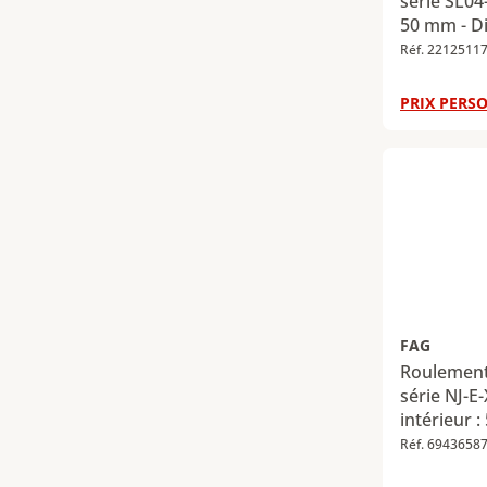
série SL04
50 mm - D
- Largeur 
Réf. 2212511
dynamique
Charge rad
PRIX PERSO
151 kN
FAG
Roulement 
série NJ-E
intérieur 
extérieur 
Réf. 6943658
- Charge r