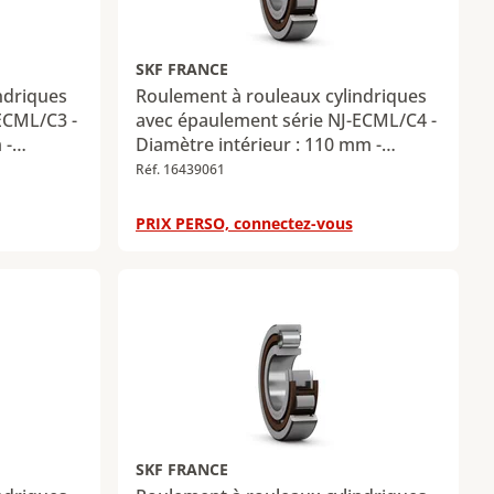
SKF FRANCE
ndriques
Roulement à rouleaux cylindriques
ECML/C3 -
avec épaulement série NJ-ECML/C4 -
 -
Diamètre intérieur : 110 mm -
 -
Diamètre extérieur : 240 mm -
Réf. 16439061
adiale
Largeur : 80 mm - Charge radiale
 kN -
dynamique maximale : 780 kN -
PRIX PERSO, connectez-vous
ximale :
Charge radiale statique maximale :
900 kN
SKF FRANCE