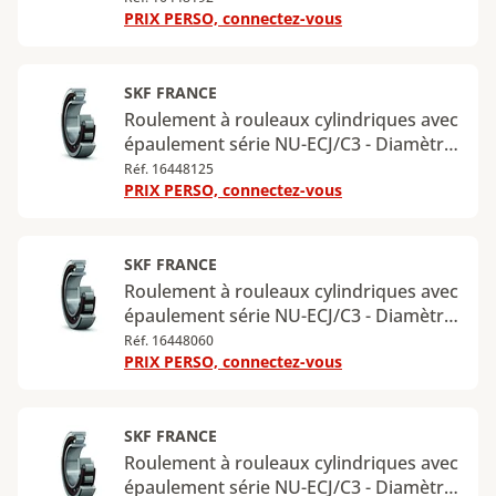
PRIX PERSO, connectez-vous
160 mm - Largeur : 37 mm - Charge
radiale dynamique maximale : 280 kN -
Charge radiale statique maximale : 265
kN
SKF FRANCE
Roulement à rouleaux cylindriques avec
épaulement série NU-ECJ/C3 - Diamètre
intérieur : 80 mm - Diamètre extérieur :
Réf. 16448125
PRIX PERSO, connectez-vous
170 mm - Largeur : 39 mm - Charge
radiale dynamique maximale : 300 kN -
Charge radiale statique maximale : 290
kN
SKF FRANCE
Roulement à rouleaux cylindriques avec
épaulement série NU-ECJ/C3 - Diamètre
intérieur : 85 mm - Diamètre extérieur :
Réf. 16448060
PRIX PERSO, connectez-vous
180 mm - Largeur : 41 mm - Charge
radiale dynamique maximale : 340 kN -
Charge radiale statique maximale : 355
kN
SKF FRANCE
Roulement à rouleaux cylindriques avec
épaulement série NU-ECJ/C3 - Diamètre