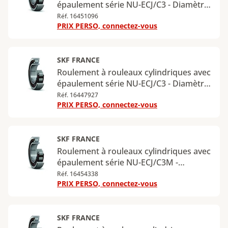
épaulement série NU-ECJ/C3 - Diamètre
intérieur : 95 mm - Diamètre extérieur :
Réf. 16451096
PRIX PERSO, connectez-vous
170 mm - Largeur : 32 mm - Charge
radiale dynamique maximale : 225 kN -
Charge radiale statique maximale : 265
kN
SKF FRANCE
Roulement à rouleaux cylindriques avec
épaulement série NU-ECJ/C3 - Diamètre
intérieur : 95 mm - Diamètre extérieur :
Réf. 16447927
PRIX PERSO, connectez-vous
200 mm - Largeur : 45 mm - Charge
radiale dynamique maximale : 390 kN -
Charge radiale statique maximale : 390
kN
SKF FRANCE
Roulement à rouleaux cylindriques avec
épaulement série NU-ECJ/C3M -
Diamètre intérieur : 25 mm - Diamètre
Réf. 16454338
PRIX PERSO, connectez-vous
extérieur : 52 mm - Largeur : 15 mm -
Charge radiale dynamique maximale :
32,5 kN - Charge radiale statique
maximale : 27 kN
SKF FRANCE