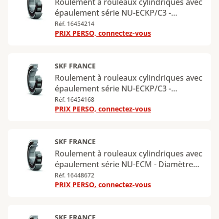
Roulement à rouleaux cylindriques avec
épaulement série NU-ECKP/C3 -
Diamètre intérieur : 35 mm - Diamètre
Réf. 16454214
PRIX PERSO, connectez-vous
extérieur : 72 mm - Largeur : 17 mm -
Charge radiale dynamique maximale :
56 kN - Charge radiale statique
maximale : 48 kN
SKF FRANCE
Roulement à rouleaux cylindriques avec
épaulement série NU-ECKP/C3 -
Diamètre intérieur : 40 mm - Diamètre
Réf. 16454168
PRIX PERSO, connectez-vous
extérieur : 80 mm - Largeur : 18 mm -
Charge radiale dynamique maximale :
62 kN - Charge radiale statique
maximale : 53 kN
SKF FRANCE
Roulement à rouleaux cylindriques avec
épaulement série NU-ECM - Diamètre
intérieur : 40 mm - Diamètre extérieur :
Réf. 16448672
PRIX PERSO, connectez-vous
90 mm - Largeur : 23 mm - Charge
radiale dynamique maximale : 93 kN -
Charge radiale statique maximale : 78
kN
SKF FRANCE