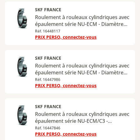
Charge radiale statique maximale : 166
kN
SKF FRANCE
Roulement à rouleaux cylindriques avec
épaulement série NU-ECM - Diamètre
intérieur : 80 mm - Diamètre extérieur :
Réf. 16448117
PRIX PERSO, connectez-vous
170 mm - Largeur : 39 mm - Charge
radiale dynamique maximale : 300 kN -
Charge radiale statique maximale : 290
kN
SKF FRANCE
Roulement à rouleaux cylindriques avec
épaulement série NU-ECM - Diamètre
intérieur : 90 mm - Diamètre extérieur :
Réf. 16447986
PRIX PERSO, connectez-vous
190 mm - Largeur : 43 mm - Charge
radiale dynamique maximale : 365 kN -
Charge radiale statique maximale : 360
kN
SKF FRANCE
Roulement à rouleaux cylindriques avec
épaulement série NU-ECM/C3 -
Diamètre intérieur : 100 mm - Diamètre
Réf. 16447846
PRIX PERSO, connectez-vous
extérieur : 215 mm - Largeur : 47 mm -