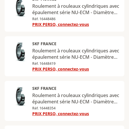
Roulement à rouleaux cylindriques avec
épaulement série NU-ECM - Diamètre
intérieur : 55 mm - Diamètre extérieur :
Réf. 16448486
PRIX PERSO, connectez-vous
120 mm - Largeur : 29 mm - Charge
radiale dynamique maximale : 156 kN -
Charge radiale statique maximale : 143
kN
SKF FRANCE
Roulement à rouleaux cylindriques avec
épaulement série NU-ECM - Diamètre
intérieur : 60 mm - Diamètre extérieur :
Réf. 16448419
PRIX PERSO, connectez-vous
130 mm - Largeur : 31 mm - Charge
radiale dynamique maximale : 173 kN -
Charge radiale statique maximale : 160
kN
SKF FRANCE
Roulement à rouleaux cylindriques avec
épaulement série NU-ECM - Diamètre
intérieur : 65 mm - Diamètre extérieur :
Réf. 16448354
PRIX PERSO, connectez-vous
140 mm - Largeur : 33 mm - Charge
radiale dynamique maximale : 212 kN -
Charge radiale statique maximale : 196