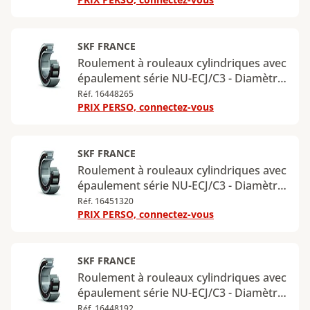
140 mm - Largeur : 33 mm - Charge
radiale dynamique maximale : 212 kN -
Charge radiale statique maximale : 196
kN
SKF FRANCE
Roulement à rouleaux cylindriques avec
épaulement série NU-ECJ/C3 - Diamètre
intérieur : 70 mm - Diamètre extérieur :
Réf. 16448265
PRIX PERSO, connectez-vous
150 mm - Largeur : 35 mm - Charge
radiale dynamique maximale : 236 kN -
Charge radiale statique maximale : 228
kN
SKF FRANCE
Roulement à rouleaux cylindriques avec
épaulement série NU-ECJ/C3 - Diamètre
intérieur : 75 mm - Diamètre extérieur :
Réf. 16451320
PRIX PERSO, connectez-vous
130 mm - Largeur : 25 mm - Charge
radiale dynamique maximale : 150 kN -
Charge radiale statique maximale : 156
kN
SKF FRANCE
Roulement à rouleaux cylindriques avec
épaulement série NU-ECJ/C3 - Diamètre
intérieur : 75 mm - Diamètre extérieur :
Réf. 16448192