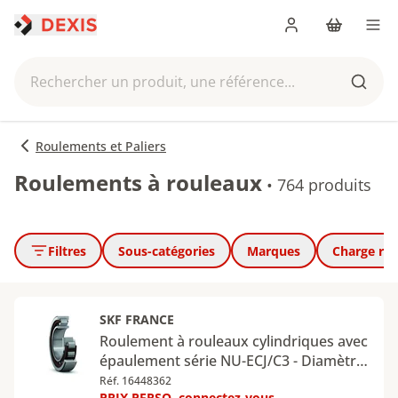
Me connecter
Panier
Men
Rechercher un produit, une référence...
Reche
Roulements et Paliers
Roulements à rouleaux
•
764 produits
Filtres
Sous-catégories
Marques
Charge ra
SKF FRANCE
Roulement à rouleaux cylindriques avec
épaulement série NU-ECJ/C3 - Diamètre
intérieur : 65 mm - Diamètre extérieur :
Réf. 16448362
PRIX PERSO, connectez-vous