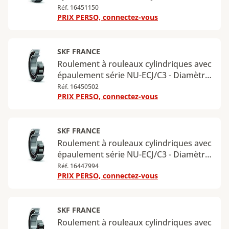
intérieur : 90 mm - Diamètre extérieur :
Réf. 16451150
PRIX PERSO, connectez-vous
160 mm - Largeur : 30 mm - Charge
radiale dynamique maximale : 208 kN -
Charge radiale statique maximale : 220
kN
SKF FRANCE
Roulement à rouleaux cylindriques avec
épaulement série NU-ECJ/C3 - Diamètre
intérieur : 90 mm - Diamètre extérieur :
Réf. 16450502
PRIX PERSO, connectez-vous
160 mm - Largeur : 40 mm - Charge
radiale dynamique maximale : 280 kN -
Charge radiale statique maximale : 315
kN
SKF FRANCE
Roulement à rouleaux cylindriques avec
épaulement série NU-ECJ/C3 - Diamètre
intérieur : 90 mm - Diamètre extérieur :
Réf. 16447994
PRIX PERSO, connectez-vous
190 mm - Largeur : 43 mm - Charge
radiale dynamique maximale : 365 kN -
Charge radiale statique maximale : 360
kN
SKF FRANCE
Roulement à rouleaux cylindriques avec