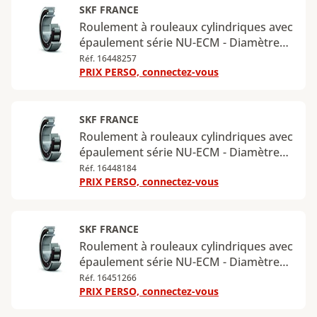
kN
SKF FRANCE
Roulement à rouleaux cylindriques avec
épaulement série NU-ECM - Diamètre
intérieur : 70 mm - Diamètre extérieur :
Réf. 16448257
PRIX PERSO, connectez-vous
150 mm - Largeur : 35 mm - Charge
radiale dynamique maximale : 236 kN -
Charge radiale statique maximale : 228
kN
SKF FRANCE
Roulement à rouleaux cylindriques avec
épaulement série NU-ECM - Diamètre
intérieur : 75 mm - Diamètre extérieur :
Réf. 16448184
PRIX PERSO, connectez-vous
160 mm - Largeur : 37 mm - Charge
radiale dynamique maximale : 280 kN -
Charge radiale statique maximale : 265
kN
SKF FRANCE
Roulement à rouleaux cylindriques avec
épaulement série NU-ECM - Diamètre
intérieur : 80 mm - Diamètre extérieur :
Réf. 16451266
PRIX PERSO, connectez-vous
140 mm - Largeur : 26 mm - Charge
radiale dynamique maximale : 160 kN -