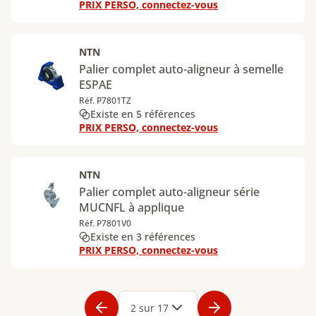
PRIX PERSO, connectez-vous
NTN
Palier complet auto-aligneur à semelle
ESPAE
Réf. P7801TZ
Existe en 5 références
PRIX PERSO, connectez-vous
NTN
Palier complet auto-aligneur série
MUCNFL à applique
Réf. P7801V0
Existe en 3 références
PRIX PERSO, connectez-vous
Page
1
Page
2
Page
3
Page
4
Page
5
Page
6
Page
7
Page
8
Page
9
Page
2 sur 17