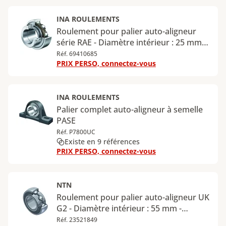
INA ROULEMENTS
Roulement pour palier auto-aligneur
série RAE - Diamètre intérieur : 25 mm -
Diamètre extérieur : 52 mm - Bague
Réf. 69410685
PRIX PERSO, connectez-vous
extérieure cylindrique - Largeur bague
intérieure : 21,4 mm - Largeur bague
extérieure : 15 mm - Type d'étanchéité :
1 joint
INA ROULEMENTS
Palier complet auto-aligneur à semelle
PASE
Réf. P7800UC
Existe en 9 références
PRIX PERSO, connectez-vous
NTN
Roulement pour palier auto-aligneur UK
G2 - Diamètre intérieur : 55 mm -
Diamètre extérieur : 100 mm
Réf. 23521849