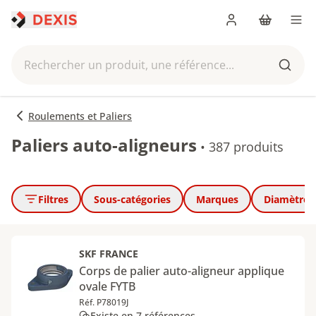
Me connecter
Panier
Men
Rechercher un produit, une référence...
Reche
Roulements et Paliers
Paliers auto-aligneurs
•
387 produits
Filtres
Sous-catégories
Marques
Diamètre 
SKF FRANCE
Corps de palier auto-aligneur applique
ovale FYTB
Réf. P78019J
Existe en 7 références