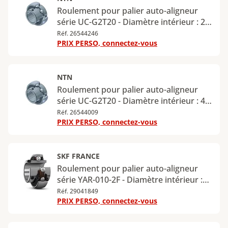
Roulement pour palier auto-aligneur
série UC-G2T20 - Diamètre intérieur : 25
mm - Diamètre extérieur : 52 mm
Réf. 26544246
PRIX PERSO, connectez-vous
NTN
Roulement pour palier auto-aligneur
série UC-G2T20 - Diamètre intérieur : 40
mm - Diamètre extérieur : 80 mm
Réf. 26544009
PRIX PERSO, connectez-vous
SKF FRANCE
Roulement pour palier auto-aligneur
série YAR-010-2F - Diamètre intérieur :
15,875 mm - Diamètre extérieur : 40
Réf. 29041849
PRIX PERSO, connectez-vous
mm