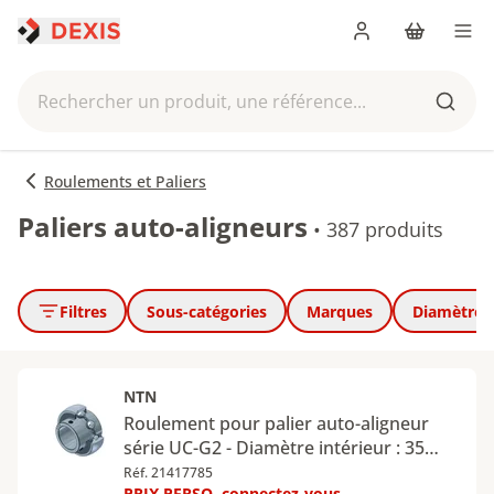
Me connecter
Panier
Men
Rechercher un produit, une référence...
Reche
Roulements et Paliers
Paliers auto-aligneurs
•
387 produits
Filtres
Sous-catégories
Marques
Diamètre 
NTN
Roulement pour palier auto-aligneur
série UC-G2 - Diamètre intérieur : 35
mm - Diamètre extérieur : 72 mm
Réf. 21417785
PRIX PERSO, connectez-vous