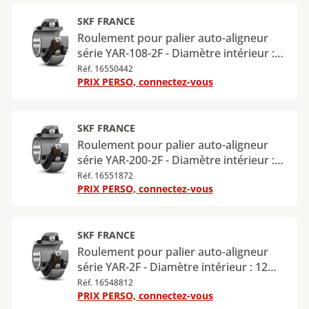
SKF FRANCE
Roulement pour palier auto-aligneur
série YAR-108-2F - Diamètre intérieur :
38,1 mm - Diamètre extérieur : 80 mm
Réf. 16550442
PRIX PERSO, connectez-vous
SKF FRANCE
Roulement pour palier auto-aligneur
série YAR-200-2F - Diamètre intérieur :
50,8 mm - Diamètre extérieur : 100 mm
Réf. 16551872
PRIX PERSO, connectez-vous
SKF FRANCE
Roulement pour palier auto-aligneur
série YAR-2F - Diamètre intérieur : 12
mm - Diamètre extérieur : 40 mm
Réf. 16548812
PRIX PERSO, connectez-vous