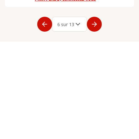
Page
1
Page
2
Page
3
Page
4
Page
5
Page
6
Page
7
Page
8
Page
9
Page
6 sur 13