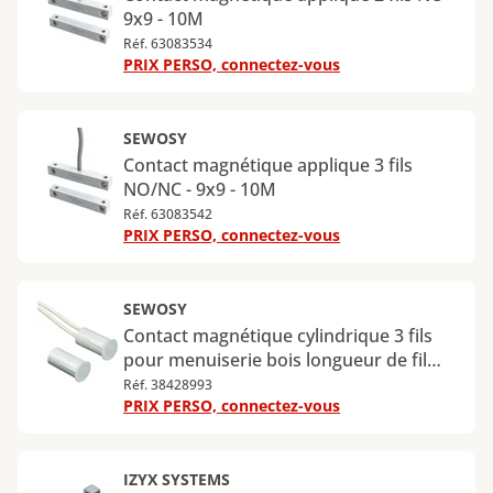
9x9 - 10M
Réf. 63083534
PRIX PERSO, connectez-vous
SEWOSY
Contact magnétique applique 3 fils
NO/NC - 9x9 - 10M
Réf. 63083542
PRIX PERSO, connectez-vous
SEWOSY
Contact magnétique cylindrique 3 fils
pour menuiserie bois longueur de fil
2000 mm
Réf. 38428993
PRIX PERSO, connectez-vous
IZYX SYSTEMS