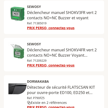
SEWOSY
Déclencheur manuel SHOKV3FR vert 2
contacts NO+NC Buzzer et voyant
Réf. 71385019
PRIX PERSO, connectez-vous
SEWOSY
Déclencheur manuel SHOKV4FR vert 2
contacts NO+NC Buzzer Voyant
Détecteur d'ouverture
Réf. 71209229
PRIX PERSO, connectez-vous
DORMAKABA
Détecteur de sécurité FLATSCSAN KIT
pour ouvre-porte ED100, ED250 et
PORTEO
Réf. P790FZ5
Existe en 2 références
PRIX PERSO, connectez-vous