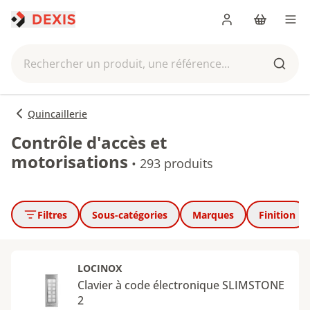
Me connecter
Panier
Men
Rechercher un produit, une référence...
Reche
Quincaillerie
Contrôle d'accès et
motorisations
•
293 produits
Filtres
Sous-catégories
Marques
Finition
LOCINOX
Clavier à code électronique SLIMSTONE
2