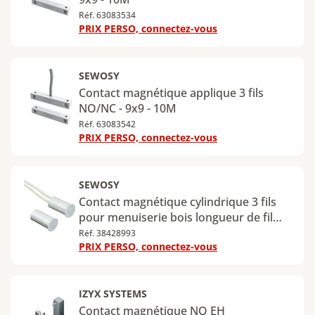
Réf. 63083534
PRIX PERSO, connectez-vous
SEWOSY
Contact magnétique applique 3 fils
NO/NC - 9x9 - 10M
Réf. 63083542
PRIX PERSO, connectez-vous
SEWOSY
Contact magnétique cylindrique 3 fils
pour menuiserie bois longueur de fil
2000 mm
Réf. 38428993
PRIX PERSO, connectez-vous
IZYX SYSTEMS
Contact magnétique NO EH