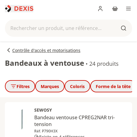
Me connecter
Panier
Men
Rechercher un produit, une référence...
Reche
Contrôle d'accès et motorisations
Bandeaux à ventouse
•
24 produits
Filtres
Marques
Coloris
Forme de la tête
SEWOSY
Bandeau ventouse CPREG2NAR tri-
tension
Réf. P790H3X
Existe en 4 références