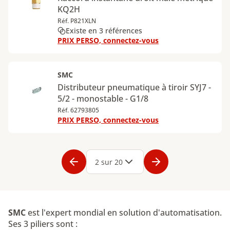
KQ2H
Réf. P821XLN
Existe en 3 références
PRIX PERSO, connectez-vous
SMC
Distributeur pneumatique à tiroir SYJ7 -
5/2 - monostable - G1/8
Réf. 62793805
PRIX PERSO, connectez-vous
Page
1
Page
2
Page
3
Page
4
Page
5
Page
6
Page
7
Page
8
Page
9
Page
2 sur 20
SMC
est l'expert mondial en solution d'automatisation.
Ses 3 piliers sont :