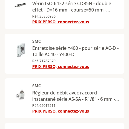
Vérin ISO 6432 série CD85N - double
effet - D=16 mm - course=50 mm -
CD85N16-50-B
Réf. 35856986
PRIX PERSO, connectez-vous
SMC
Entretoise série Y400 - pour série AC-D -
Taille AC40 - Y400-D
Réf. 71787370
PRIX PERSO, connectez-vous
SMC
Régleur de débit avec raccord
instantané série AS-SA - R1/8" - 6 mm -
AS2201F-01-06SA
Réf. 62017511
PRIX PERSO, connectez-vous