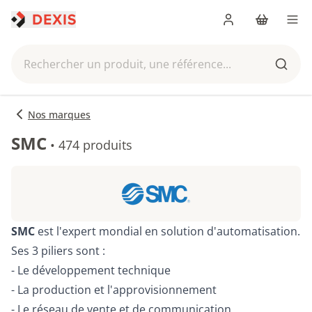
Me connecter
Panier
Men
Rechercher un produit, une référence...
Reche
Nos marques
SMC
•
474 produits
SMC
est l'expert mondial en solution d'automatisation.
Ses 3 piliers sont :
- Le développement technique
- La production et l'approvisionnement
- Le réseau de vente et de communication.