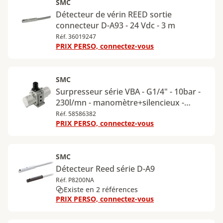
SMC
Détecteur de vérin REED sortie
connecteur D-A93 - 24 Vdc - 3 m
Réf. 36019247
PRIX PERSO, connectez-vous
SMC
Surpresseur série VBA - G1/4" - 10bar -
230l/mn - manomètre+silencieux -
VBA10A-F02GN
Réf. 58586382
PRIX PERSO, connectez-vous
SMC
Détecteur Reed série D-A9
Réf. P8200NA
Existe en 2 références
PRIX PERSO, connectez-vous