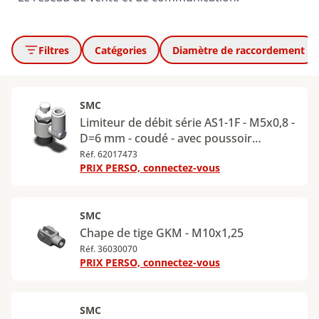
Filtres
Catégories
Diamètre de raccordement
SMC
Limiteur de débit série AS1-1F - M5x0,8 -
D=6 mm - coudé - avec poussoir
verrouillable - AS1201F-M5-06A
Réf. 62017473
PRIX PERSO, connectez-vous
SMC
Chape de tige GKM - M10x1,25
Réf. 36030070
PRIX PERSO, connectez-vous
SMC