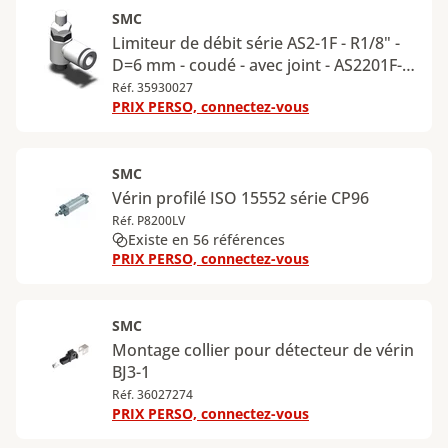
SMC
Limiteur de débit série AS2-1F - R1/8" -
D=6 mm - coudé - avec joint - AS2201F-
01-06S
Réf. 35930027
PRIX PERSO, connectez-vous
SMC
Vérin profilé ISO 15552 série CP96
Réf. P8200LV
Existe en 56 références
PRIX PERSO, connectez-vous
SMC
Montage collier pour détecteur de vérin
BJ3-1
Réf. 36027274
PRIX PERSO, connectez-vous