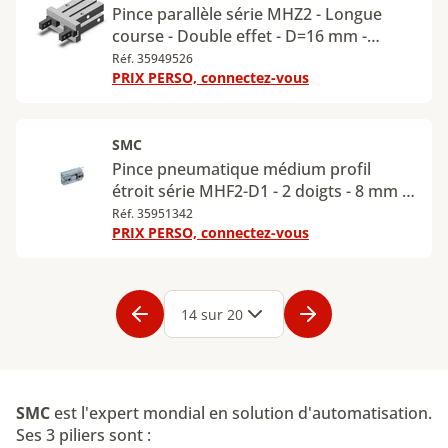
Pince parallèle série MHZ2 - Longue
course - Double effet - D=16 mm -
MHZL2-16D
Réf. 35949526
PRIX PERSO, connectez-vous
SMC
Pince pneumatique médium profil
étroit série MHF2-D1 - 2 doigts - 8 mm -
0,7 MPa - M3 - MHF2-8D1
Réf. 35951342
PRIX PERSO, connectez-vous
Page
1
Page
2
Page
3
Page
4
Page
5
Page
6
Page
7
Page
8
Page
9
Page
14 sur 20
SMC
est l'expert mondial en solution d'automatisation.
Ses 3 piliers sont :