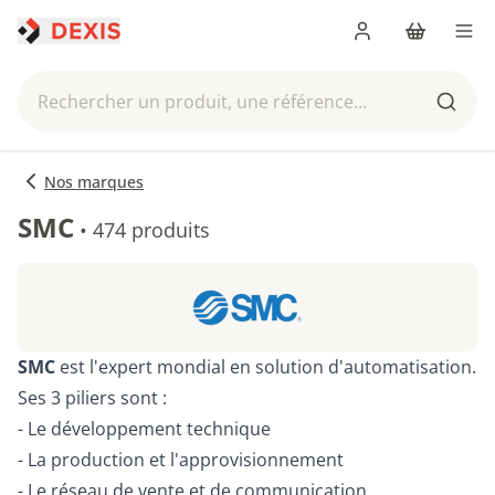
Me connecter
Panier
Men
Rechercher un produit, une référence...
Reche
Nos marques
SMC
•
474 produits
SMC
est l'expert mondial en solution d'automatisation.
Ses 3 piliers sont :
- Le développement technique
- La production et l'approvisionnement
- Le réseau de vente et de communication.