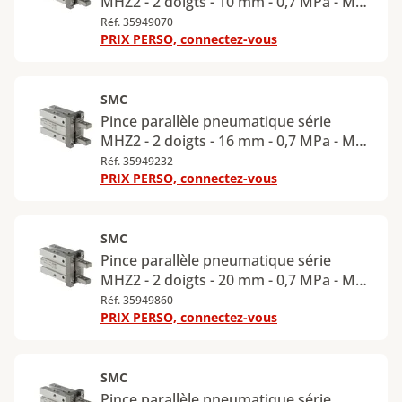
MHZ2 - 2 doigts - 10 mm - 0,7 MPa - M3 -
MHZ2-10D
Réf. 35949070
PRIX PERSO, connectez-vous
SMC
Pince parallèle pneumatique série
MHZ2 - 2 doigts - 16 mm - 0,7 MPa - M5 -
étroit - MHZ2-16DN
Réf. 35949232
PRIX PERSO, connectez-vous
SMC
Pince parallèle pneumatique série
MHZ2 - 2 doigts - 20 mm - 0,7 MPa - M5 -
standard - MHZ2-20D
Réf. 35949860
PRIX PERSO, connectez-vous
SMC
Pince parallèle pneumatique série