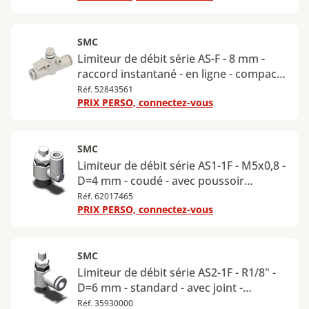
SMC
Limiteur de débit série AS-F - 8 mm -
raccord instantané - en ligne - compact -
G1/4" - AS2052F-08
Réf. 52843561
PRIX PERSO, connectez-vous
SMC
Limiteur de débit série AS1-1F - M5x0,8 -
D=4 mm - coudé - avec poussoir
verrouillable - AS1201F-M5-04A
Réf. 62017465
PRIX PERSO, connectez-vous
SMC
Limiteur de débit série AS2-1F - R1/8" -
D=6 mm - standard - avec joint -
AS2301F-01-06S
Réf. 35930000