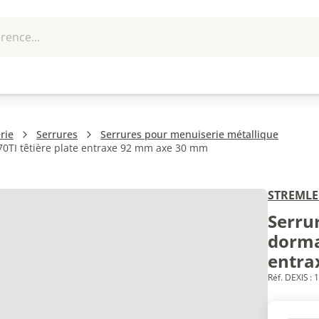
rence...
me et
EPI - Protection
Outillage
U
que
individuelle
rie
Serrures
Serrures pour menuiserie métallique
70TI têtière plate entraxe 92 mm axe 30 mm
STREMLE
Serru
dorma
entra
Réf. DEXIS :