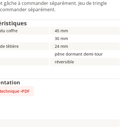
et gâche à commander séparément. Jeu de tringle
 commander séparément.
éristiques
du coffre
45 mm
30 mm
de têtière
24 mm
n
pêne dormant demi-tour
réversible
ntation
 technique
•
PDF