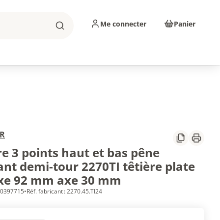
Me connecter
Panier
Rechercher
sinage
Abrasifs
Consommables
R
Partager
Imprim
re 3 points haut et bas pêne
nt demi-tour 2270TI têtière plate
xe 92 mm axe 30 mm
 10397715
•
Réf. fabricant : 2270.45.TI24