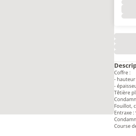
Descri
Coffre :
- hauteu
- épaisse
Têtière p
Condamnat
Fouillot, 
Entraxe :
Condamnat
Course de