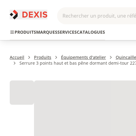
Rechercher un produit, une réfé
Pneumatique et
Automatis
Transmission
PRODUITS
MARQUES
SERVICES
CATALOGUES
Hydraulique
Roboti
Accueil
Produits
Équipements d'atelier
Quincaille
Serrure 3 points haut et bas pêne dormant demi-tour 22