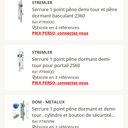
STREMLER
Serrure 1 point pêne demi-tour et pêne
dormant basculant 2360
Réf. P7900OO
Existe en 4 références
PRIX PERSO, connectez-vous
STREMLER
Serrure 1 point pêne dormant demi-
tour pour portail 2560
Réf. P7900QO
Existe en 3 références
PRIX PERSO, connectez-vous
DOM - METALUX
Serrure 1 point pêne dormant et demi-
tour , cylindre et bouton de sécurtité
KID PROTEC
Réf. P7905PW
Existe en 3 références