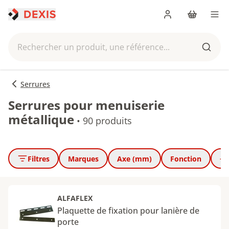
Me connecter
Panier
Men
Rechercher un produit, une référence...
Reche
Serrures
Serrures pour menuiserie
métallique
•
90 produits
Filtres
Marques
Axe (mm)
Fonction
+ 
ALFAFLEX
Plaquette de fixation pour lanière de
porte