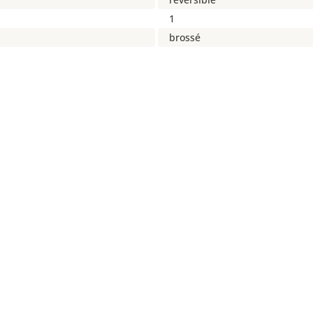
1
brossé