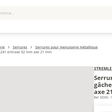
rence...
me et
EPI - Protection
Outillage
U
que
individuelle
rie
Serrures
Serrures pour menuiserie métallique
e 2241 entraxe 92 mm axe 21 mm
STREMLE
Serru
gâche
axe 
Réf. DEXIS :