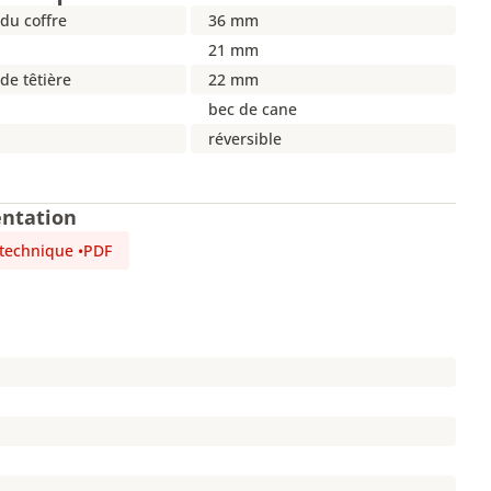
du coffre
36 mm
21 mm
de têtière
22 mm
n
bec de cane
réversible
ntation
 technique
•
PDF