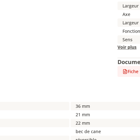
Largeur 
Axe
Largeur 
Fonctio
Sens
Voir plus
Docume
Fiche
36 mm
21 mm
22 mm
bec de cane
réversible