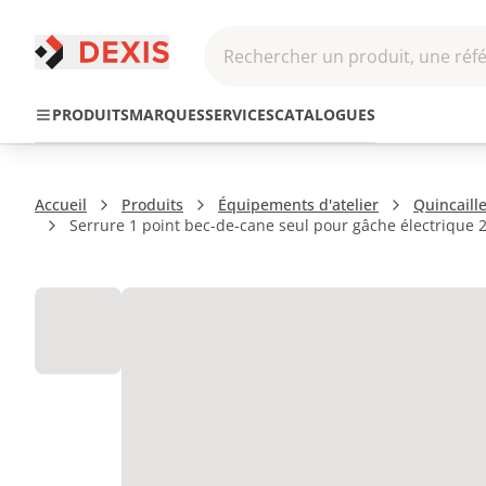
Rechercher un produit, une réfé
Pneumatique et
Automatis
Transmission
PRODUITS
MARQUES
SERVICES
CATALOGUES
Hydraulique
Roboti
Accueil
Produits
Équipements d'atelier
Quincaille
Serrure 1 point bec-de-cane seul pour gâche électriqu