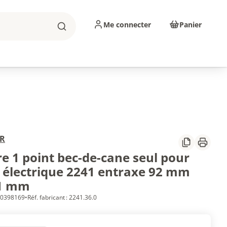
Me connecter
Panier
Rechercher
sinage
Abrasifs
Consommables
R
Partager
Imprim
re 1 point bec-de-cane seul pour
 électrique 2241 entraxe 92 mm
21 mm
 10398169
•
Réf. fabricant : 2241.36.0