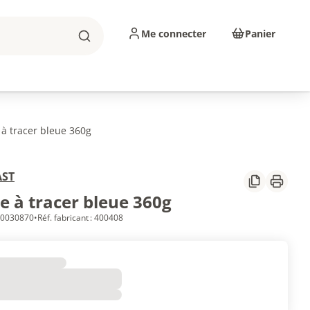
Me connecter
Panier
Rechercher
sinage
Abrasifs
Consommables
à tracer bleue 360g
AST
Partager
Imprim
e à tracer bleue 360g
 10030870
•
Réf. fabricant : 400408