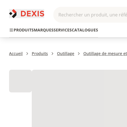
Rechercher un produit, une réfé
Pneumatique et
Automatis
Transmission
PRODUITS
MARQUES
SERVICES
CATALOGUES
Hydraulique
Roboti
Accueil
Produits
Outillage
Outillage de mesure et