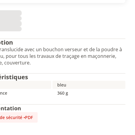
ption
ranslucide avec un bouchon verseur et de la poudre à
eu, pour tous les travaux de traçage en maçonnerie,
, couverture.
éristiques
bleu
nce
360 g
ntation
 de sécurité
•
PDF