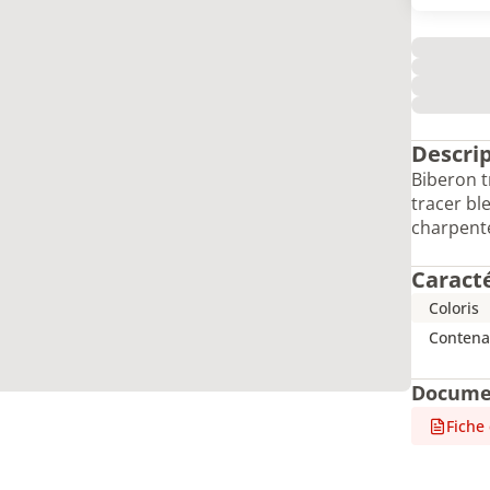
Descri
Biberon t
tracer bl
charpente
Caract
Coloris
Contena
Docume
Fiche