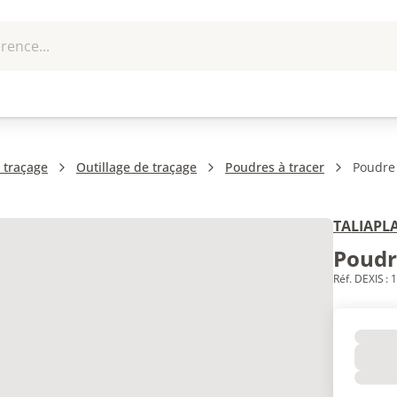
rence...
me et
EPI - Protection
Outillage
U
que
individuelle
 traçage
Outillage de traçage
Poudres à tracer
Poudre 
TALIAPL
Poudr
Réf. DEXIS :