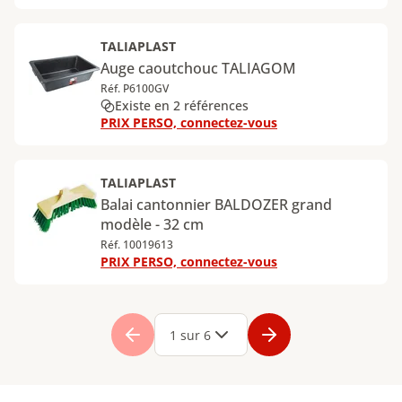
TALIAPLAST
Auge caoutchouc TALIAGOM
Réf. P6100GV
Existe en 2 références
PRIX PERSO, connectez-vous
TALIAPLAST
Balai cantonnier BALDOZER grand
modèle - 32 cm
Réf. 10019613
PRIX PERSO, connectez-vous
Page
1
Page
2
Page
3
Page
4
Page
5
Page
6
1 sur 6