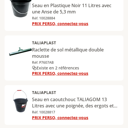
Seau en Plastique Noir 11 Litres avec
une Anse de 5,3 mm
Réf. 10028884
PRIX PERSO, connectez-vous
TALIAPLAST
Raclette de sol métallique double
mousse
Réf. P7607AB
Existe en 2 références
PRIX PERSO, connectez-vous
TALIAPLAST
Seau en caoutchouc TALIAGOM 13
Litres avec une poignée, des ergots et
une anse de 5,3 mm
Réf. 10028817
PRIX PERSO, connectez-vous