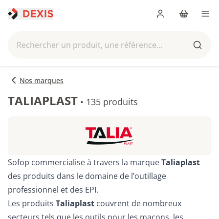
Me connecter
Panier
Men
Rechercher un produit, une référence...
Reche
Nos marques
TALIAPLAST
•
135 produits
Sofop commercialise à travers la marque
Taliaplast
des produits dans le domaine de l’outillage
professionnel et des EPI.
Les produits
Taliaplast
couvrent de nombreux
secteurs tels que les outils pour les maçons, les