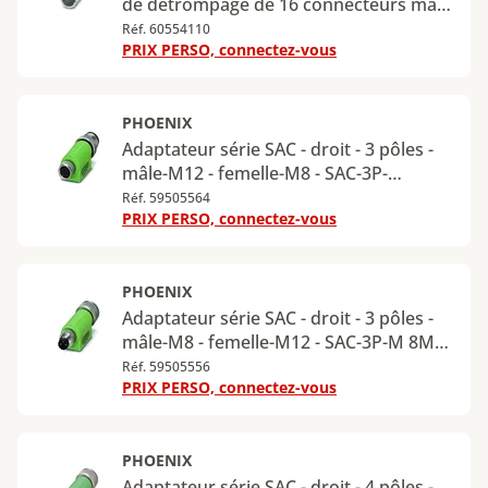
de détrompage de 16 connecteurs max
- HC-CBU
Réf. 60554110
PRIX PERSO, connectez-vous
PHOENIX
Adaptateur série SAC - droit - 3 pôles -
mâle-M12 - femelle-M8 - SAC-3P-
M12MS-M 8FS
Réf. 59505564
PRIX PERSO, connectez-vous
PHOENIX
Adaptateur série SAC - droit - 3 pôles -
mâle-M8 - femelle-M12 - SAC-3P-M 8MS-
M12FS
Réf. 59505556
PRIX PERSO, connectez-vous
PHOENIX
Adaptateur série SAC - droit - 4 pôles -