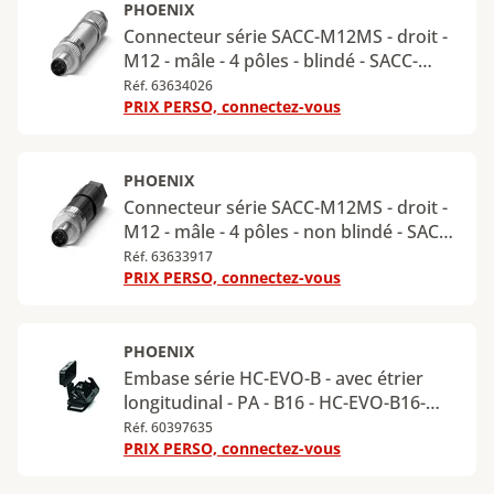
PHOENIX
Connecteur série SACC-M12MS - droit -
M12 - mâle - 4 pôles - blindé - SACC-
M12MS-4PL SH
Réf. 63634026
PRIX PERSO, connectez-vous
PHOENIX
Connecteur série SACC-M12MS - droit -
M12 - mâle - 4 pôles - non blindé - SACC-
M12MS-4PL M
Réf. 63633917
PRIX PERSO, connectez-vous
PHOENIX
Embase série HC-EVO-B - avec étrier
longitudinal - PA - B16 - HC-EVO-B16-
BWSC-PLRBK
Réf. 60397635
PRIX PERSO, connectez-vous
Page
1
Page
2