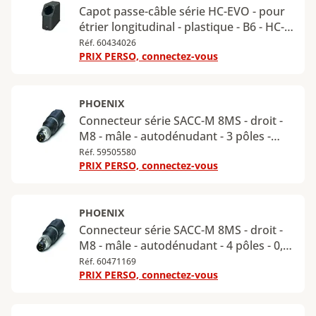
Capot passe-câble série HC-EVO - pour
étrier longitudinal - plastique - B6 - HC-
EVO-B06-HLFS-PLBK
Réf. 60434026
PRIX PERSO, connectez-vous
PHOENIX
Connecteur série SACC-M 8MS - droit -
M8 - mâle - autodénudant - 3 pôles -
0,25 m - SACC-M 8MS-3QO-0,25-M
Réf. 59505580
PRIX PERSO, connectez-vous
PHOENIX
Connecteur série SACC-M 8MS - droit -
M8 - mâle - autodénudant - 4 pôles - 0,5
m - SACC-M 8MS-4QO-0,5-M
Réf. 60471169
PRIX PERSO, connectez-vous