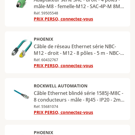
mâle-M8 - femelle-M12 - SAC-4P-M 8MS-
M12FS
Réf. 59505548
PRIX PERSO, connectez-vous
PHOENIX
Câble de réseau Ethernet série NBC-
M12 - droit - M12 - 8 pôles - 5 m - NBC-
M12MSX/ 5,0-94F/R4AC
Réf. 60432767
PRIX PERSO, connectez-vous
ROCKWELL AUTOMATION
Câble Ethernet blindé série 1585J-M8C -
8 conducteurs - mâle - RJ45 - IP20 - 2m -
1585J-M8CBJM-2
Réf. 55681074
PRIX PERSO, connectez-vous
PHOENIX