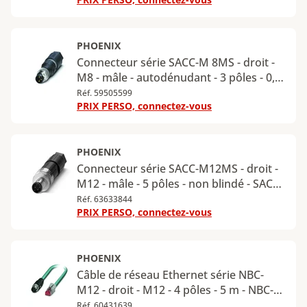
PHOENIX
Connecteur série SACC-M 8MS - droit -
M8 - mâle - autodénudant - 3 pôles - 0,5
m - SACC-M 8MS-3QO-0,5-M
Réf. 59505599
PRIX PERSO, connectez-vous
PHOENIX
Connecteur série SACC-M12MS - droit -
M12 - mâle - 5 pôles - non blindé - SACC-
M12MS-5PL M
Réf. 63633844
PRIX PERSO, connectez-vous
PHOENIX
Câble de réseau Ethernet série NBC-
M12 - droit - M12 - 4 pôles - 5 m - NBC-
M12MSD/ 5,0-93E/R4AC
Réf. 60431639