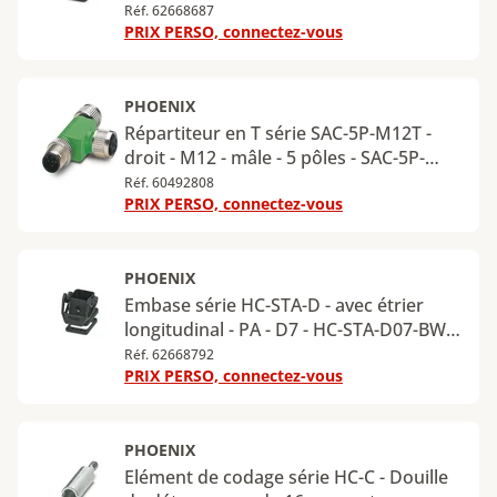
D07-HHFS-1TGM20-PL-BK
Réf. 62668687
PRIX PERSO, connectez-vous
PHOENIX
Répartiteur en T série SAC-5P-M12T -
droit - M12 - mâle - 5 pôles - SAC-5P-
M12T/2XM12 VP
Réf. 60492808
PRIX PERSO, connectez-vous
PHOENIX
Embase série HC-STA-D - avec étrier
longitudinal - PA - D7 - HC-STA-D07-BWS-
PL-BK
Réf. 62668792
PRIX PERSO, connectez-vous
PHOENIX
Elément de codage série HC-C - Douille