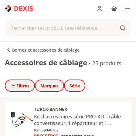
Me connecter
Panier
Men
Rechercher un produit, une référence...
Reche
Bornes et accessoires de câblage
Accessoires de câblage
•
25 produits
Filtres
Marques
Série
TURCK-BANNER
Kit d'accessoires série PRO-KIT - câble
convertisseur, 1 répartiteur et 1
alimentation - PRO-KIT
Réf. 69046762
PRIX PERSO, connectez-vous