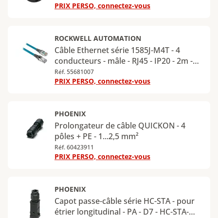
PRIX PERSO, connectez-vous
ROCKWELL AUTOMATION
Câble Ethernet série 1585J-M4T - 4
conducteurs - mâle - RJ45 - IP20 - 2m -
1585J-M4TBJM-2
Réf. 55681007
PRIX PERSO, connectez-vous
PHOENIX
Prolongateur de câble QUICKON - 4
pôles + PE - 1...2,5 mm²
Réf. 60423911
PRIX PERSO, connectez-vous
PHOENIX
Capot passe-câble série HC-STA - pour
étrier longitudinal - PA - D7 - HC-STA-