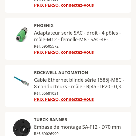
PRIX PERSO, connectez-vous
PHOENIX
Adaptateur série SAC - droit - 4 pôles -
mâle-M12 - femelle-M8 - SAC-4P-
M12MS-M 8FS
Réf. 59505572
PRIX PERSO, connectez-vous
ROCKWELL AUTOMATION
Câble Ethernet blindé série 1585J-M8C -
8 conducteurs - mâle - RJ45 - IP20 - 0,3m
- 1585J-M8CBJM-0M3
Réf. 55681031
PRIX PERSO, connectez-vous
TURCK-BANNER
Embase de montage SA-F12 - D70 mm
Réf. 69026990