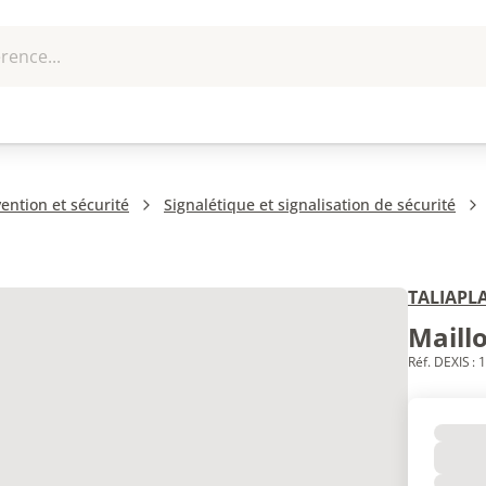
rence...
me et
EPI - Protection
Outillage
U
que
individuelle
ention et sécurité
Signalétique et signalisation de sécurité
TALIAPL
Maill
Réf. DEXIS :