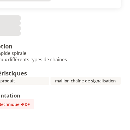
ption
apide spirale
aux différents types de chaînes.
éristiques
 produit
maillon chaîne de signalisation
ntation
 technique
•
PDF