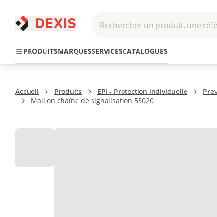
Rechercher un produit, une réfé
Pneumatique et
Automatis
Transmission
PRODUITS
MARQUES
SERVICES
CATALOGUES
Hydraulique
Roboti
Accueil
Produits
EPI - Protection individuelle
Prev
Maillon chaîne de signalisation 53020