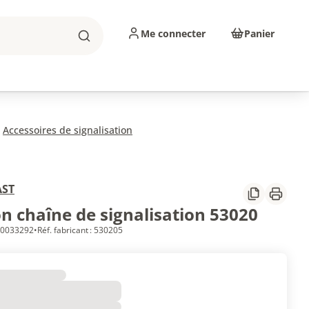
Me connecter
Panier
Rechercher
sinage
Abrasifs
Consommables
Accessoires de signalisation
AST
Partager
Imprim
on chaîne de signalisation 53020
 10033292
•
Réf. fabricant : 530205