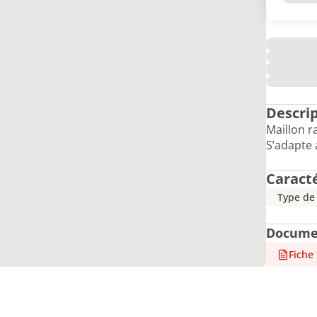
Descri
Maillon r
S’adapte 
Caract
Type de
Docume
Fiche