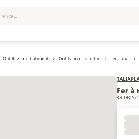
rence...
me et
EPI - Protection
Outillage
U
que
individuelle
Outillage du bâtiment
Outils pour le béton
Fer à marche 
TALIAPL
Fer à
Réf. DEXIS :