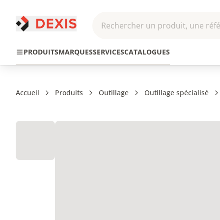
Rechercher un produit, une réfé
Pneumatique et
Automatis
Transmission
PRODUITS
MARQUES
SERVICES
CATALOGUES
Hydraulique
Roboti
Accueil
Produits
Outillage
Outillage spécialisé