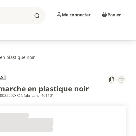
Me connecter
Panier
Rechercher
sinage
Abrasifs
Consommables
en plastique noir
AST
Partager
Imprim
 marche en plastique noir
 10022592
•
Réf. fabricant : 401101