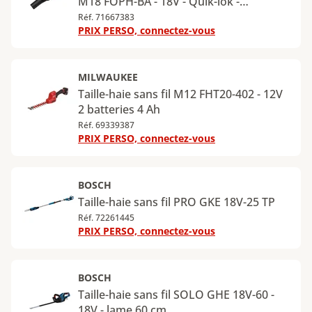
M18 FOPH-BA - 18V - Quik-lok -
14m³/min
Réf. 71667383
PRIX PERSO, connectez-vous
MILWAUKEE
Taille-haie sans fil M12 FHT20-402 - 12V
2 batteries 4 Ah
Réf. 69339387
PRIX PERSO, connectez-vous
BOSCH
Taille-haie sans fil PRO GKE 18V-25 TP
Réf. 72261445
PRIX PERSO, connectez-vous
BOSCH
Taille-haie sans fil SOLO GHE 18V-60 -
18V - lame 60 cm