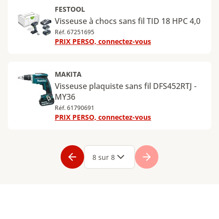
FESTOOL
Visseuse à chocs sans fil TID 18 HPC 4,0
Réf. 67251695
PRIX PERSO, connectez-vous
MAKITA
Visseuse plaquiste sans fil DFS452RTJ -
MY36
Réf. 61790691
PRIX PERSO, connectez-vous
Page
1
Page
2
Page
3
Page
4
Page
5
Page
6
Page
7
Page
8
8 sur 8