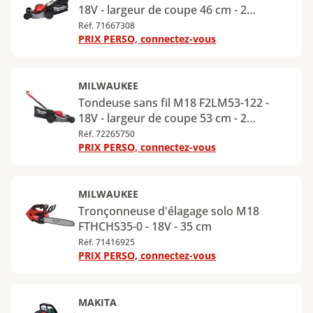
18V - largeur de coupe 46 cm - 2
batteries 8Ah HIGH OUTPUT™ -
Réf. 71667308
PRIX PERSO, connectez-vous
chargeur rapide double
MILWAUKEE
Tondeuse sans fil M18 F2LM53-122 -
18V - largeur de coupe 53 cm - 2
batteries 12Ah FORGE™ - super
Réf. 72265750
PRIX PERSO, connectez-vous
chargeur double
MILWAUKEE
Tronçonneuse d'élagage solo M18
FTHCHS35-0 - 18V - 35 cm
Réf. 71416925
PRIX PERSO, connectez-vous
MAKITA