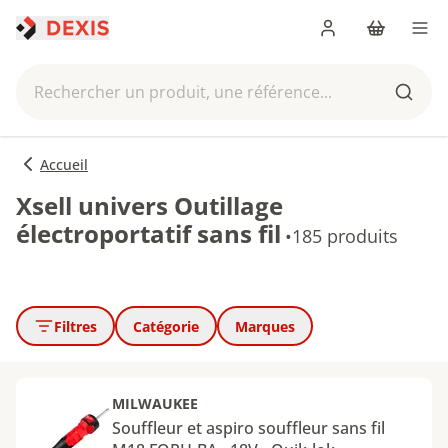
Me connecter
Panier
Men
Rechercher un produit, une référence...
Reche
Accueil
Xsell univers Outillage
électroportatif sans fil
•
185 produits
Filtres
Catégorie
Marques
MILWAUKEE
Souffleur et aspiro souffleur sans fil