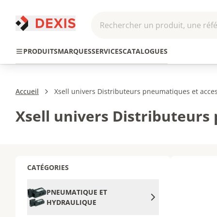
Rechercher un produit, une réfé
Pneumatique et
Automatis
Transmission
PRODUITS
MARQUES
SERVICES
CATALOGUES
Hydraulique
Roboti
Accueil
Xsell univers Distributeurs pneumatiques et acce
Xsell univers Distributeur
CATÉGORIES
PNEUMATIQUE ET
HYDRAULIQUE