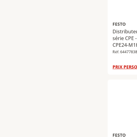
FESTO
Distribut
série CPE 
CPE24-M1H
Réf. 6447783
PRIX PERSO
FESTO