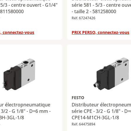
 5/3 - centre ouvert - G1/4"
série 581 - 5/3 - centre ouv
- 5811580000
- taille 2 - 581258000
9
Réf. 67247426
, connectez-vous
PRIX PERSO, connectez-vous
FESTO
eur électropneumatique
Distributeur électropneu
 3/2 - G 1/8" - D=6 mm -
série CPE - 3/2 - G 1/8" - D
BH-3GL-1/8
CPE14-M1CH-3GL-1/8
6
Réf. 64475894