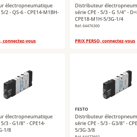
eur électropneumatique
Distributeur électropneu
- 5/2 - QS-6 - CPE14-M1BH-
série CPE - 5/3 - G 1/4" - D
CPE18-M1H-5/3G-1/4
5
Réf. 64476300
, connectez-vous
PRIX PERSO, connectez-vous
FESTO
eur électropneumatique
Distributeur électropneu
 5/3 - G1/8" - CPE14-
série CPE - 5/3 - G3/8" - C
G-1/8
5/3G-3/8
1
Réf. 64477692