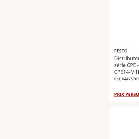
FESTO
Distribut
série CPE -
CPE14-M1B
Réf. 6447576
PRIX PERSO