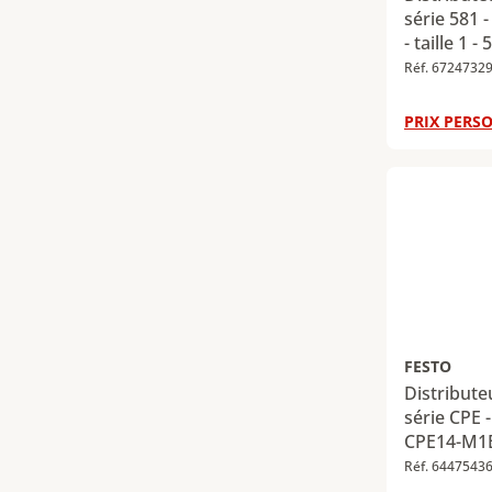
série 581 -
- taille 1 
Réf. 6724732
PRIX PERSO
FESTO
Distribut
série CPE -
CPE14-M1
Réf. 6447543