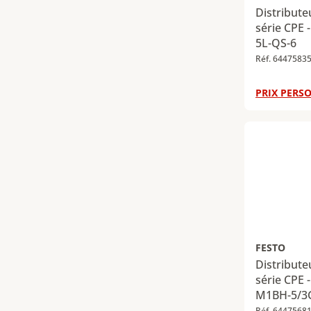
Distribut
série CPE 
5L-QS-6
Réf. 6447583
PRIX PERSO
FESTO
Distribut
série CPE -
M1BH-5/3
Réf. 6447568