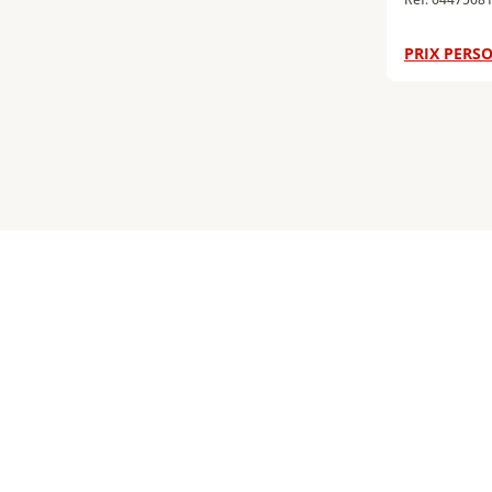
PRIX PERSO
Page
1
Page
2
P