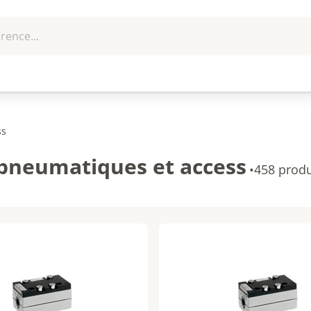
rence...
me et
EPI - Protection
Outillage
U
que
individuelle
ss
s pneumatiques et access
•
458 produ