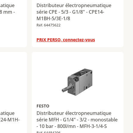
matique
Distributeur électropneumatique
=8 mm -
série CPE - 5/3 - G1/8" - CPE14-
M1BH-5/3E-1/8
Réf. 64475622
PRIX PERSO, connectez-vous
FESTO
matique
Distributeur électropneumatique
PE24-M1H-
série MFH - G1/4" - 3/2 - monostable
- 10 bar - 800l/mn - MFH-3-1/4-S
Réf. 64484206