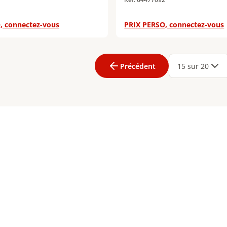
, connectez-vous
PRIX PERSO, connectez-vous
age
3
Page
4
Page
5
Page
6
Page
7
Page
8
Page
9
Page
10
Page
11
Page
1
Précédent
15 sur 20