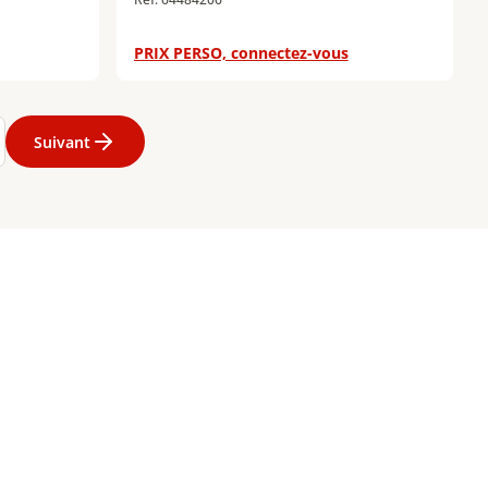
PRIX PERSO, connectez-vous
2
Page
13
Page
14
Page
15
Page
16
Page
17
Page
18
Page
19
Page
20
Suivant