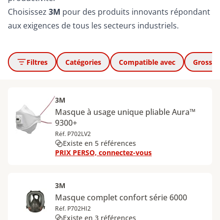
Choisissez
3M
pour des produits innovants répondant
aux exigences de tous les secteurs industriels.
Filtres
Catégories
Compatible avec
Grosseu
3M
Masque à usage unique pliable Aura™
9300+
Réf. P702LV2
Existe en 5 références
PRIX PERSO, connectez-vous
3M
Masque complet confort série 6000
Réf. P702HI2
Existe en 3 références