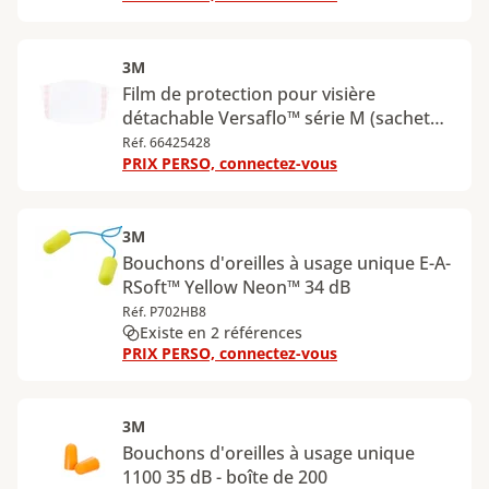
3M
Film de protection pour visière
détachable Versaflo™ série M (sachet
de 10)
Réf. 66425428
PRIX PERSO, connectez-vous
3M
Bouchons d'oreilles à usage unique E-A-
RSoft™ Yellow Neon™ 34 dB
Réf. P702HB8
Existe en 2 références
PRIX PERSO, connectez-vous
3M
Bouchons d'oreilles à usage unique
1100 35 dB - boîte de 200