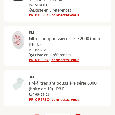
Réf. 5USM2TE
Existe en 3 références
PRIX PERSO, connectez-vous
3M
Filtres antipoussière série 2000 (boîte
de 10)
Réf. P702LVF
Existe en 3 références
PRIX PERSO, connectez-vous
3M
Pré-filtres antipoussière série 6000
(boîte de 10) - P3 R
Réf. 66425126
PRIX PERSO, connectez-vous
Page
1
Page
2
Page
3
Page
4
Page
5
Page
6
Page
7
Page
8
Page
9
Page