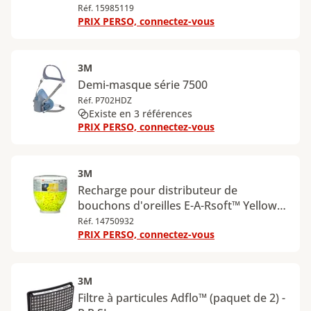
Réf. 15985119
PRIX PERSO, connectez-vous
3M
Demi-masque série 7500
Réf. P702HDZ
Existe en 3 références
PRIX PERSO, connectez-vous
3M
Recharge pour distributeur de
bouchons d'oreilles E-A-Rsoft™ Yellow
Neons™ - bonbonne de 500 paires
Réf. 14750932
PRIX PERSO, connectez-vous
3M
Filtre à particules Adflo™ (paquet de 2) -