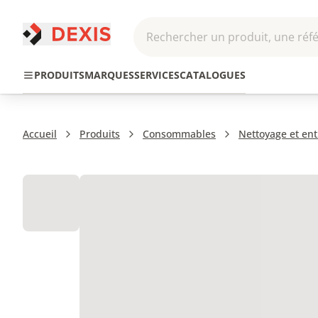
Rechercher un produit, une réfé
Pneumatique et
Automatis
Transmission
PRODUITS
MARQUES
SERVICES
CATALOGUES
Hydraulique
Roboti
Accueil
Produits
Consommables
Nettoyage et ent