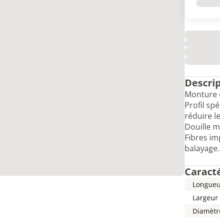
Descri
Monture e
Profil sp
réduire 
Douille 
Fibres im
balayage.
Caract
Longueu
Largeur
Diamèt