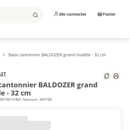
Me connecter
Panier
Rechercher
sinage
Abrasifs
Consommables
Balai cantonnier BALDOZER grand modèle - 32 cm
AST
Partager
Imprim
 cantonnier BALDOZER grand
e - 32 cm
 10019613
•
Réf. fabricant : 360108