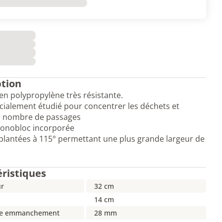
ption
n polypropylène très résistante.
écialement étudié pour concentrer les déchets et
le nombre de passages
monobloc incorporée
plantées à 115° permettant une plus grande largeur de
éristiques
r
32 cm
14 cm
re emmanchement
28 mm