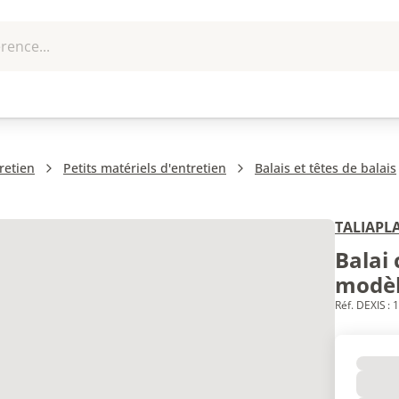
rence...
me et
EPI - Protection
Outillage
U
que
individuelle
retien
Petits matériels d'entretien
Balais et têtes de balais
TALIAPL
Balai
modèl
Réf. DEXIS :