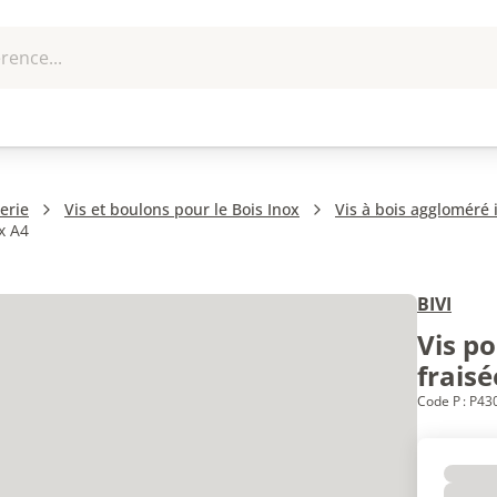
rence...
me et
EPI - Protection
Outillage
U
que
individuelle
erie
Vis et boulons pour le Bois Inox
Vis à bois aggloméré i
x A4
BIVI
Vis p
fraisé
Code P : P4