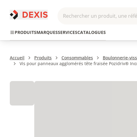
Rechercher un produit, une réfé
Pneumatique et
Automatis
Transmission
PRODUITS
MARQUES
SERVICES
CATALOGUES
Hydraulique
Roboti
Accueil
Produits
Consommables
Boulonnerie-viss
Vis pour panneaux agglomérés tête fraisée Pozidriv® Ino