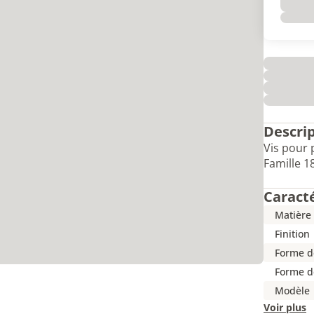
Descri
Vis pour 
Famille 1
Caract
Matière
Finition
Forme de
Forme d
Modèle
Voir plus