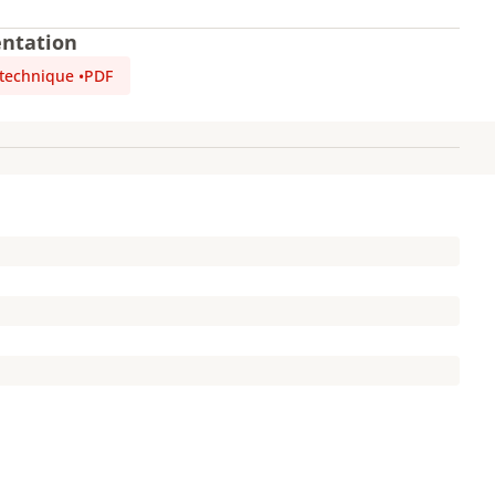
ntation
 technique
•
PDF