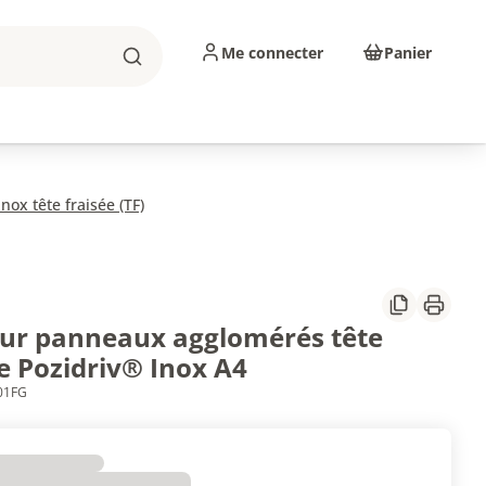
Me connecter
Panier
Rechercher
sinage
Abrasifs
Consommables
nox tête fraisée (TF)
Partager
Imprim
our panneaux agglomérés tête
e Pozidriv® Inox A4
301FG