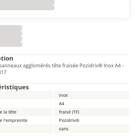
ption
panneaux agglomérés tête fraisée Pozidriv® Inox A4 -
817
éristiques
inox
A4
 la tête
fraisé (TF)
e l'empreinte
Pozidriv®
sans