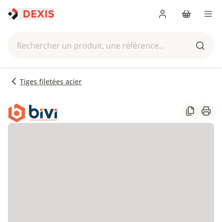
Me connecter
Panier
Men
Rechercher un produit, une référence...
Reche
Tiges filetées acier
Partager
Impr