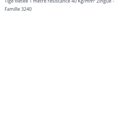
Tige filetée 1 mètre résistance 40 Kg/mm² Zingué -
Famille 3240