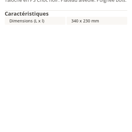
Taloche en PS Choc noir. Plateau alvéolé. Poignée bois.
Caractéristiques
Dimensions (L x l)
340 x 230 mm