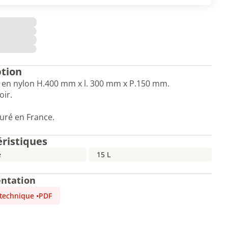
ption
 en nylon H.400 mm x l. 300 mm x P.150 mm.
oir.
uré en France.
éristiques
é
15 L
ntation
 technique
•
PDF