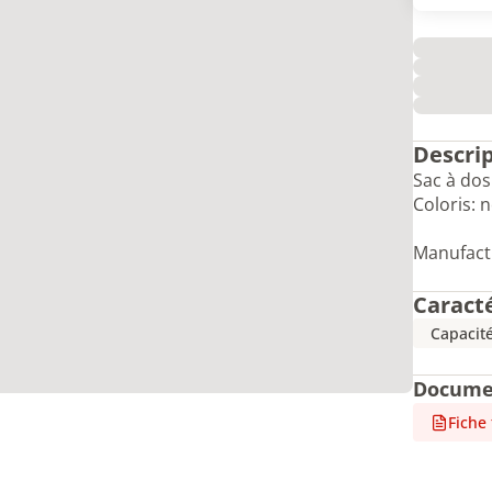
Descri
Sac à dos
Coloris: n
Manufact
Caract
Capacit
Docume
Fiche