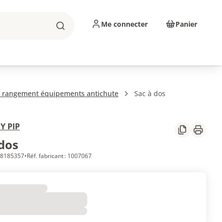
Me connecter
Panier
Rechercher
sinage
Abrasifs
Consommables
de rangement équipements antichute
Sac à dos
Y PIP
Partager
Imprim
 dos
 38185357
•
Réf. fabricant : 1007067