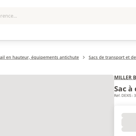
rence...
me et
EPI - Protection
Outillage
U
que
individuelle
ail en hauteur, équipements antichute
Sacs de transport et 
MILLER B
Sac à
Réf. DEXIS :