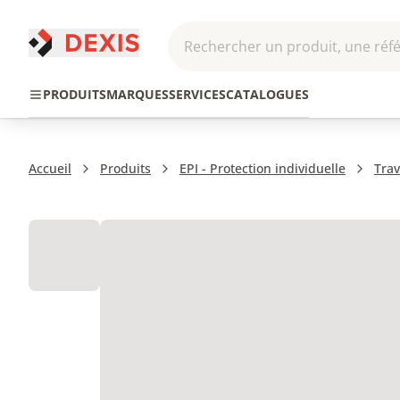
Rechercher un produit, une réfé
Pneumatique et
Automatis
Transmission
PRODUITS
MARQUES
SERVICES
CATALOGUES
Hydraulique
Roboti
Accueil
Produits
EPI - Protection individuelle
Trav