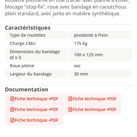
Roulette pivotante en tôle d’acier avec platine à visser,
blocage "stop-fix", roue avec bandage en caoutchouc
plein standard, avec jante en matière synthétique.
Caractéristiques
Type de roulettes
pivotante à frein
Charge CMU
175 kg
Dimensions du bandage
100 x 125 mm
(d x l)
Roue pleine
oui
Largeur du bandage
30 mm
Documentation
Fiche technique
•
PDF
Fiche technique
•
PDF
Fiche technique
•
PDF
Fiche technique
•
PDF
Fiche technique
•
PDF