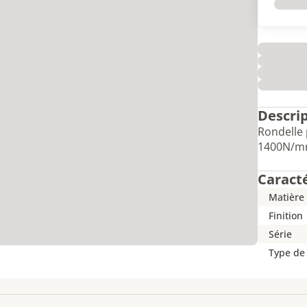
Descri
Rondelle 
1400N/mm
Caract
Matière
Finition
Série
Type de