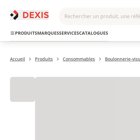
Rechercher un produit, une réfé
Pneumatique et
Automatis
Transmission
PRODUITS
MARQUES
SERVICES
CATALOGUES
Hydraulique
Roboti
Accueil
Produits
Consommables
Boulonnerie-viss