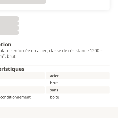
ption
plate renforcée en acier, classe de résistance 1200 –
², brut.
éristiques
acier
brut
sans
 conditionnement
boîte