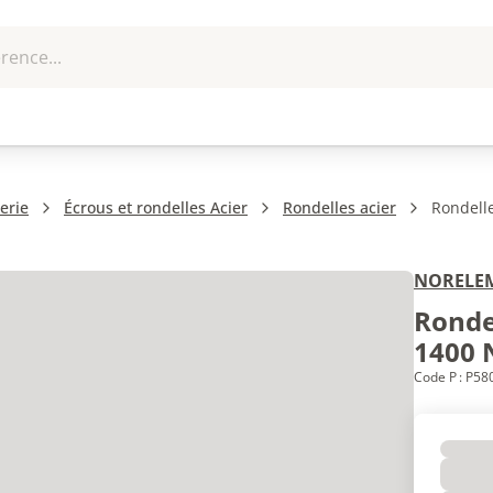
rence...
me et
EPI - Protection
Outillage
U
que
individuelle
erie
Écrous et rondelles Acier
Rondelles acier
Rondell
NORELE
Ronde
1400 
Code P : P5