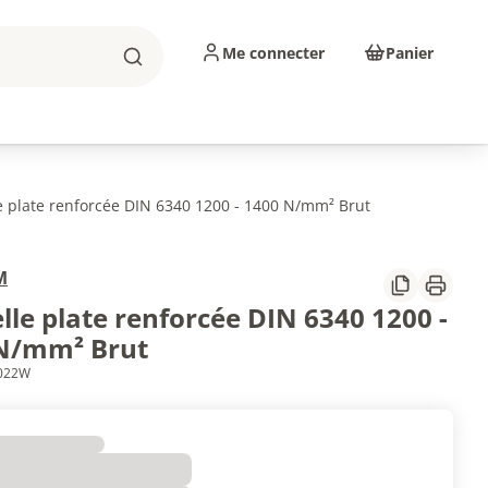
Me connecter
Panier
Rechercher
sinage
Abrasifs
Consommables
e plate renforcée DIN 6340 1200 - 1400 N/mm² Brut
M
Partager
Imprim
lle plate renforcée DIN 6340 1200 -
N/mm² Brut
8022W