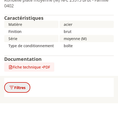
Rondelle plate moyenne (M) NFE 25513 Brut - Famille
0402
Caractéristiques
Matière
acier
Finition
brut
Série
moyenne (M)
Type de conditionnement
boîte
Documentation
Fiche technique
•
PDF
Filtres