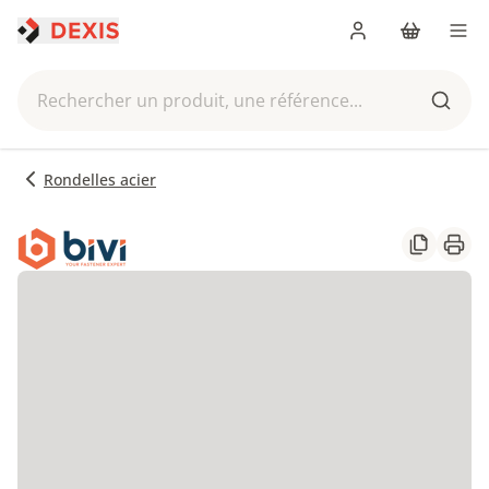
Me connecter
Panier
Men
Rechercher un produit, une référence...
Reche
Rondelles acier
Partager
Impr