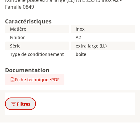
Rondelle plate extra large (LL) NFE 25513 Inox A2 -
Famille 0849
Caractéristiques
Matière
inox
Finition
A2
Série
extra large (LL)
Type de conditionnement
boîte
Documentation
Fiche technique
•
PDF
Filtres