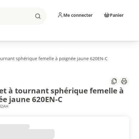
Me connecter
Panier
Rechercher
sinage
Abrasifs
Consommables
ournant sphérique femelle à poignée jaune 620EN-C
Partager
Imprim
et à tournant sphérique femelle à
ée jaune 620EN-C
102AH