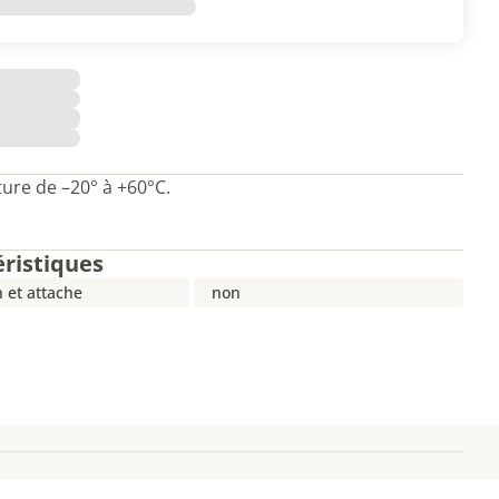
ure de –20° à +60°C.
éristiques
 et attache
non