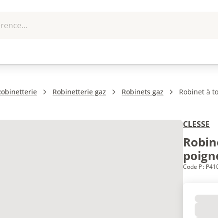
rence...
me et
EPI - Protection
Outillage
U
que
individuelle
obinetterie
Robinetterie gaz
Robinets gaz
Robinet à t
CLESSE
Robin
poign
Code P : P4