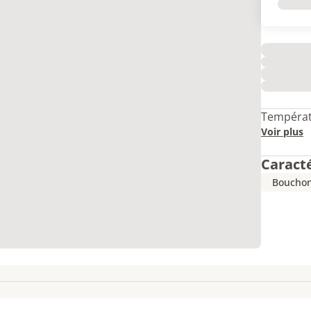
Températ
Voir plus
Caract
Bouchon