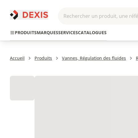
Rechercher un produit, une réfé
Pneumatique et
Automatis
Transmission
PRODUITS
MARQUES
SERVICES
CATALOGUES
Hydraulique
Roboti
Accueil
Produits
Vannes, Régulation des fluides
R