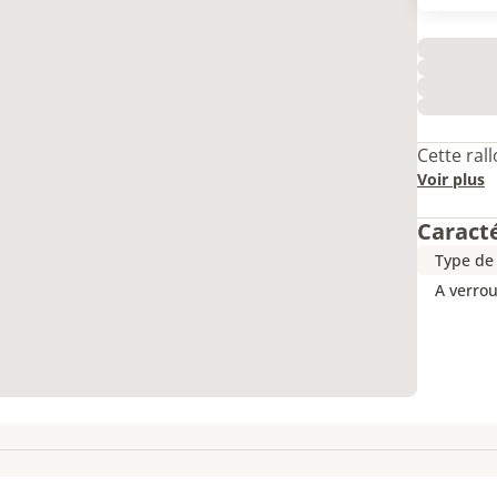
Cette ral
Voir plus
Caract
Type de 
A verrou