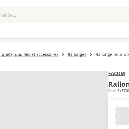
rence...
me et
EPI - Protection
Outillage
U
que
individuelle
liquets, douilles et accessoires
Rallonges
Rallonge pour dou
FACOM
Rallon
Code P : P7