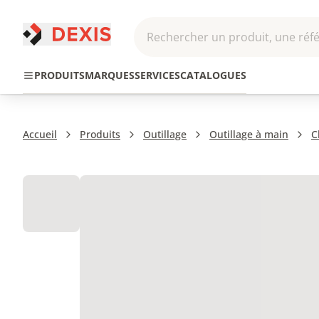
Rechercher un produit, une réfé
Pneumatique et
Automatis
Transmission
PRODUITS
MARQUES
SERVICES
CATALOGUES
Hydraulique
Roboti
Accueil
Produits
Outillage
Outillage à main
C