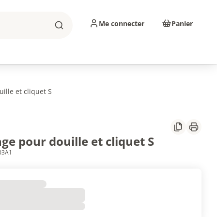
Me connecter
Panier
Rechercher
sinage
Abrasifs
Consommables
ille et cliquet S
Partager
Imprim
ge pour douille et cliquet S
603A1