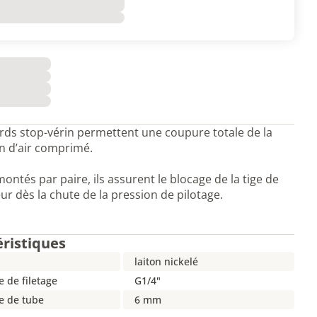
rds stop-vérin permettent une coupure totale de la
on d’air comprimé.
montés par paire, ils assurent le blocage de la tige de
eur dès la chute de la pression de pilotage.
éristiques
laiton nickelé
 de filetage
G1/4"
e de tube
6 mm