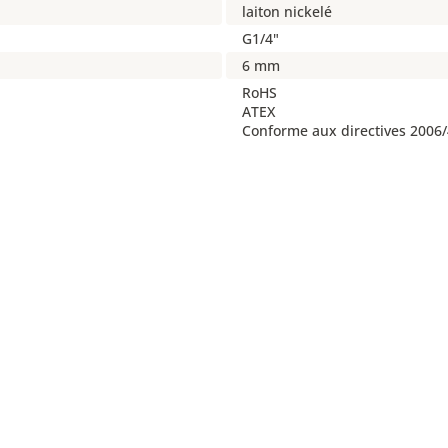
laiton nickelé
G1/4"
6 mm
RoHS
ATEX
Conforme aux directives 2006