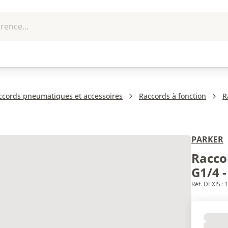
rence...
me et
EPI - Protection
Outillage
U
que
individuelle
ccords pneumatiques et accessoires
Raccords à fonction
R
PARKER
Raccor
G1/4 
Réf. DEXIS :