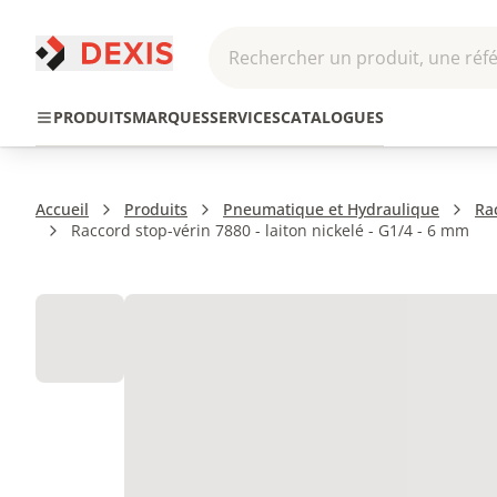
Rechercher un produit, une réfé
Pneumatique et
Automatis
Transmission
PRODUITS
MARQUES
SERVICES
CATALOGUES
Hydraulique
Roboti
Accueil
Produits
Pneumatique et Hydraulique
Ra
Raccord stop-vérin 7880 - laiton nickelé - G1/4 - 6 mm