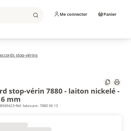
Me connecter
Panier
Rechercher
sinage
Abrasifs
Consommables
accords stop-vérins
Partager
Imprim
d stop-vérin 7880 - laiton nickelé -
- 6 mm
 18949423
•
Réf. fabricant : 7880 06 13