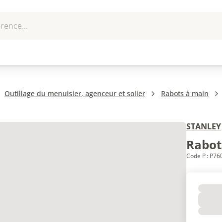
rence...
me et
EPI - Protection
Outillage
U
que
individuelle
Outillage du menuisier, agenceur et solier
Rabots à main
STANLEY
Rabot 
Code P : P76