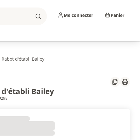
Me connecter
Panier
Rechercher
sinage
Abrasifs
Consommables
Rabot d'établi Bailey
Partager
Imprim
d'établi Bailey
0298