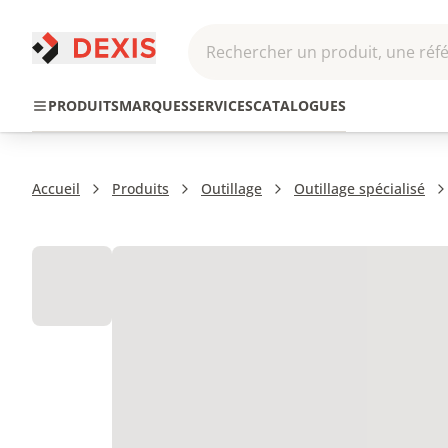
Rechercher un produit, une réfé
Pneumatique et
Automatis
Transmission
PRODUITS
MARQUES
SERVICES
CATALOGUES
Hydraulique
Roboti
Accueil
Produits
Outillage
Outillage spécialisé