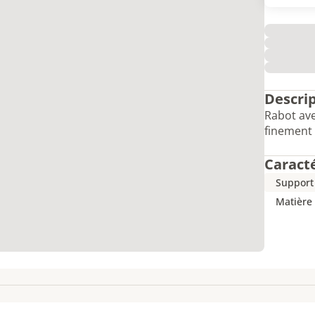
Descri
Rabot ave
finement 
Caract
Support
Matière