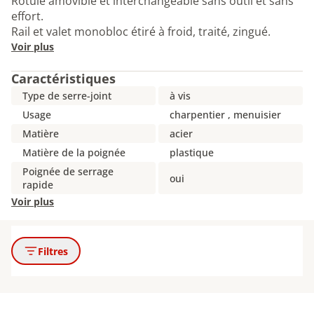
Rotule amovible et interchangeable sans outil et sans
effort.
Rail et valet monobloc étiré à froid, traité, zingué.
Voir plus
Caractéristiques
Type de serre-joint
à vis
Usage
charpentier , menuisier
Matière
acier
Matière de la poignée
plastique
Poignée de serrage
oui
rapide
Voir plus
Filtres