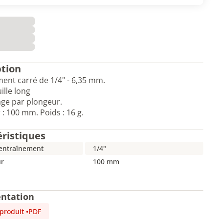
ption
ent carré de 1/4" - 6,35 mm.
ille long
age par plongeur.
: 100 mm. Poids : 16 g.
éristiques
'entraînement
1/4"
r
100 mm
ntation
 produit
•
PDF