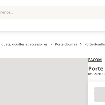
rence...
me et
EPI - Protection
Outillage
U
que
individuelle
liquets, douilles et accessoires
Porte-douilles
Porte-douille
FACOM
Porte-
Réf. DEXIS :