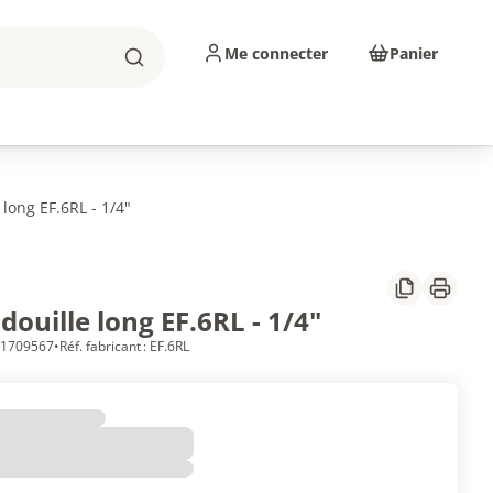
Me connecter
Panier
Rechercher
sinage
Abrasifs
Consommables
 long EF.6RL - 1/4"
Partager
Imprim
douille long EF.6RL - 1/4"
 11709567
•
Réf. fabricant : EF.6RL