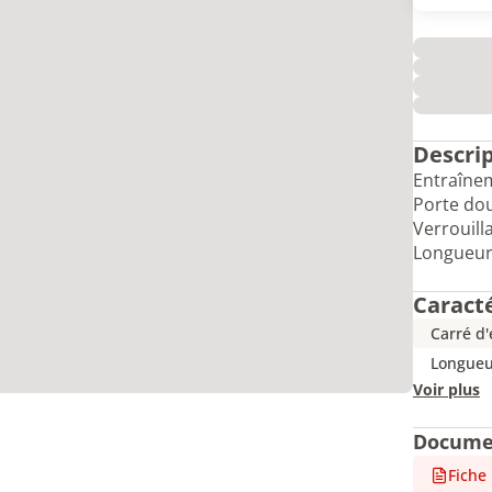
Descri
Entraînem
Porte dou
Verrouill
Longueur 
Caract
Carré d
Longueu
Voir plus
Docume
Fiche