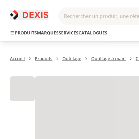
Rechercher un produit, une réfé
Pneumatique et
Automatis
Transmission
PRODUITS
MARQUES
SERVICES
CATALOGUES
Hydraulique
Roboti
Accueil
Produits
Outillage
Outillage à main
C