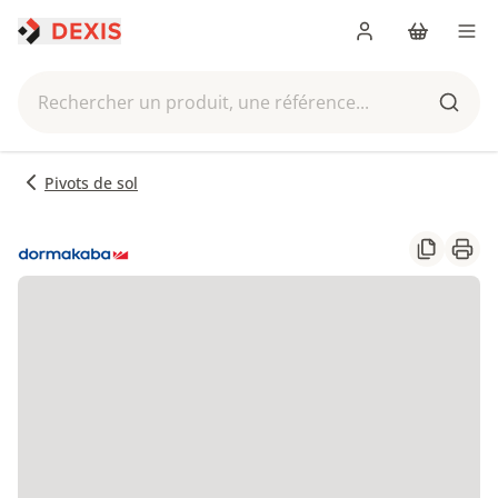
Me connecter
Panier
Men
Rechercher un produit, une référence...
Reche
Pivots de sol
Partager
Impr