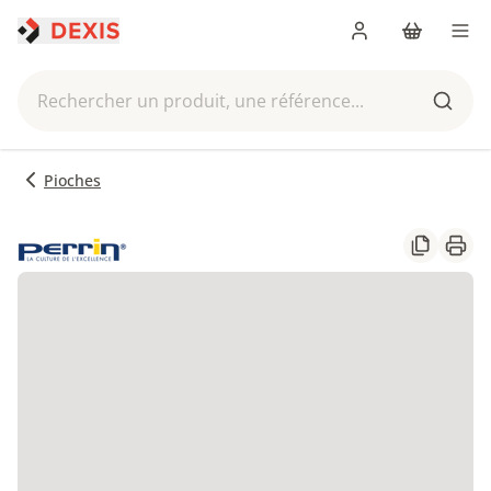
Me connecter
Panier
Men
Rechercher un produit, une référence...
Reche
Pioches
Partager
Impr