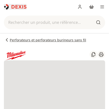
Me connecter
Panier
Men
Rechercher un produit, une référence...
Reche
Perforateurs et perforateurs burineurs sans fil
Partager
Impr