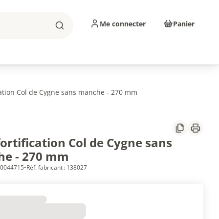
Me connecter
Panier
Rechercher
sinage
Abrasifs
Consommables
ication Col de Cygne sans manche - 270 mm
Partager
Imprim
fortification Col de Cygne sans
e - 270 mm
 10044715
•
Réf. fabricant : 138027