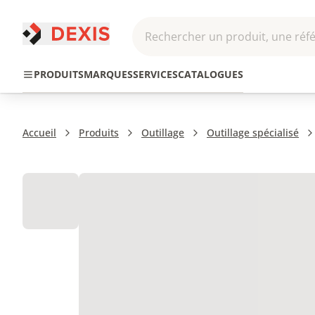
Rechercher un produit, une réfé
Pneumatique et
Automatis
Transmission
PRODUITS
MARQUES
SERVICES
CATALOGUES
Hydraulique
Roboti
Accueil
Produits
Outillage
Outillage spécialisé