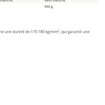
 manche
sans manche
950 g
onne une dureté de 170-180 kg/mm², qui garantit une