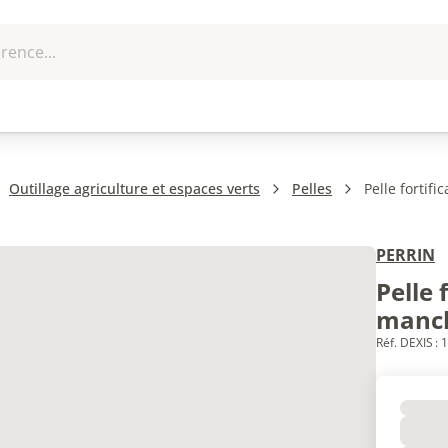
rence...
me et
EPI - Protection
Outillage
U
que
individuelle
Outillage agriculture et espaces verts
Pelles
Pelle fortif
PERRIN
Pelle 
manch
Réf. DEXIS :