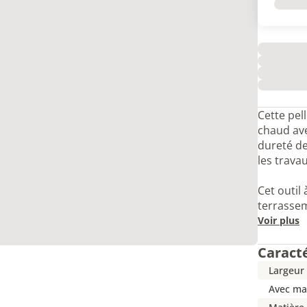
Cette pel
chaud ave
dureté de
les trava
Cet outil
terrasse
Voir plus
Caract
Largeur 
Avec m