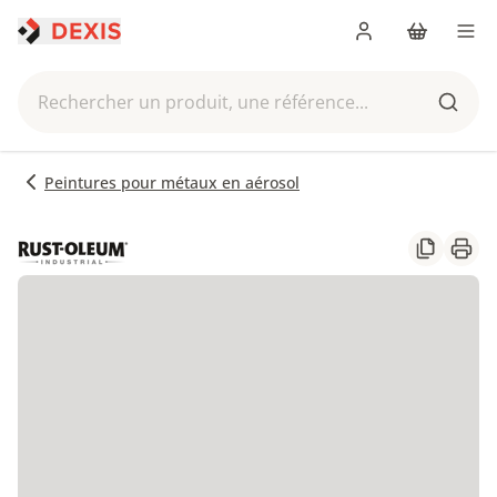
Me connecter
Panier
Men
Rechercher un produit, une référence...
Reche
Peintures pour métaux en aérosol
Partager
Impr