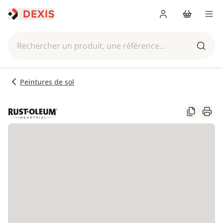
Me connecter
Panier
Men
Rechercher un produit, une référence...
Reche
Peintures de sol
Partager
Impr