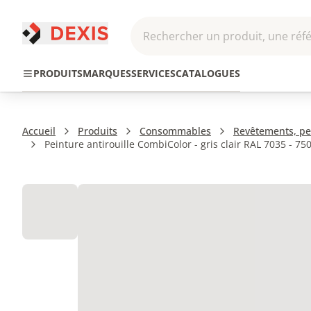
Rechercher un produit, une réfé
Pneumatique et
Automatis
Transmission
PRODUITS
MARQUES
SERVICES
CATALOGUES
Hydraulique
Roboti
Accueil
Produits
Consommables
Revêtements, pei
Peinture antirouille CombiColor - gris clair RAL 7035 - 75