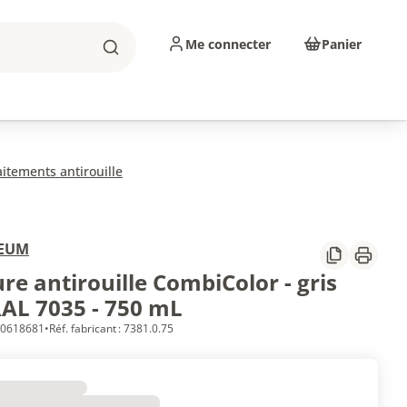
Me connecter
Panier
Rechercher
sinage
Abrasifs
Consommables
aitements antirouille
LEUM
Partager
Imprim
re antirouille CombiColor - gris
RAL 7035 - 750 mL
 10618681
•
Réf. fabricant : 7381.0.75