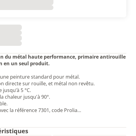
on du métal haute performance, p
rimaire antirouille
on en un seul produit.
une peinture standard pour métal.
on directe sur rouille, et métal non revêtu.
e jusqu’à 5 °C.
la chaleur jusqu'à 90°.
ble.
avec la référence 7301, code Prolia…
éristiques