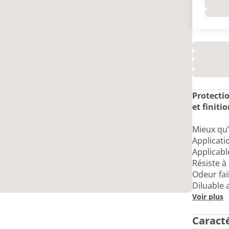
Protecti
et finiti
Mieux qu’
Applicati
Applicabl
Résiste à 
Odeur fai
Diluable 
Voir plus
Caract