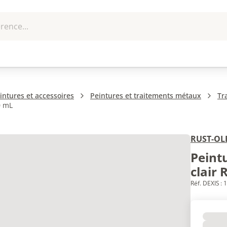
rence...
me et
EPI - Protection
Outillage
U
que
individuelle
ntures et accessoires
Peintures et traitements métaux
Tr
0 mL
RUST-O
Peintu
clair 
Réf. DEXIS :