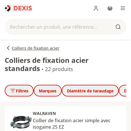
Me connecter
Panier
Men
Rechercher un produit, une référence...
Reche
Colliers de fixation acier
Colliers de fixation acier
standards
•
22 produits
Filtres
Marques
Diamètre de taraudage
Dia
WALRAVEN
Collier de fixation acier simple avec
isogaine 2S EZ