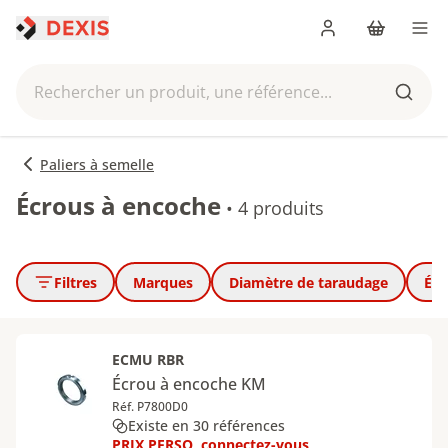
Me connecter
Panier
Men
Rechercher un produit, une référence...
Reche
Paliers à semelle
Écrous à encoche
•
4 produits
Filtres
Marques
Diamètre de taraudage
Épa
ECMU RBR
Écrou à encoche KM
Réf. P7800D0
Existe en 30 références
PRIX PERSO, connectez-vous