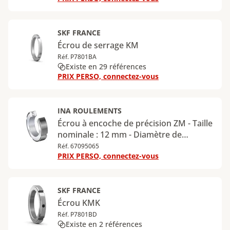
SKF FRANCE
Écrou de serrage KM
Réf. P7801BA
Existe en 29 références
PRIX PERSO, connectez-vous
INA ROULEMENTS
Écrou à encoche de précision ZM - Taille
nominale : 12 mm - Diamètre de
taraudage : M12 - Épaisseur : 8 mm
Réf. 67095065
PRIX PERSO, connectez-vous
SKF FRANCE
Écrou KMK
Réf. P7801BD
Existe en 2 références